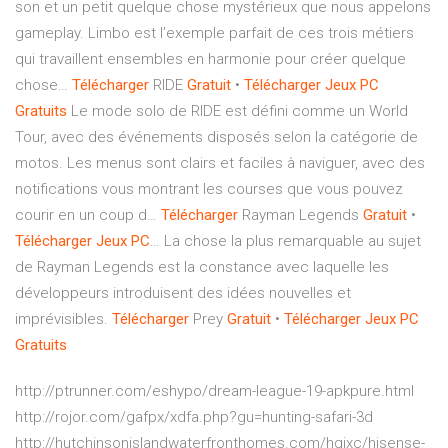
son et un petit quelque chose mystérieux que nous appelons
gameplay. Limbo est l’exemple parfait de ces trois métiers
qui travaillent ensembles en harmonie pour créer quelque
chose…
Télécharger
RIDE
Gratuit
•
Télécharger Jeux
PC
Gratuits
Le mode solo de RIDE est défini comme un World
Tour, avec des événements disposés selon la catégorie de
motos. Les menus sont clairs et faciles à naviguer, avec des
notifications vous montrant les courses que vous pouvez
courir en un coup d…
Télécharger
Rayman Legends
Gratuit
•
Télécharger Jeux
PC
…
La chose la plus remarquable au sujet
de Rayman Legends est la constance avec laquelle les
développeurs introduisent des idées nouvelles et
imprévisibles.
Télécharger
Prey
Gratuit
•
Télécharger Jeux
PC
Gratuits
http://ptrunner.com/eshypo/dream-league-19-apkpure.html
http://rojor.com/gafpx/xdfa.php?gu=hunting-safari-3d
http://hutchinsonislandwaterfronthomes.com/hqjxc/hisense-