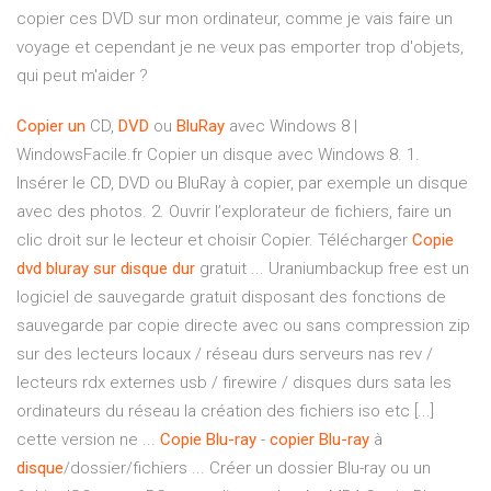
copier ces DVD sur mon ordinateur, comme je vais faire un
voyage et cependant je ne veux pas emporter trop d'objets,
qui peut m'aider ?
Copier
un
CD,
DVD
ou
BluRay
avec Windows 8 |
WindowsFacile.fr Copier un disque avec Windows 8. 1.
Insérer le CD, DVD ou BluRay à copier, par exemple un disque
avec des photos. 2. Ouvrir l’explorateur de fichiers, faire un
clic droit sur le lecteur et choisir Copier. Télécharger
Copie
dvd
bluray
sur
disque
dur
gratuit ... Uraniumbackup free est un
logiciel de sauvegarde gratuit disposant des fonctions de
sauvegarde par copie directe avec ou sans compression zip
sur des lecteurs locaux / réseau durs serveurs nas rev /
lecteurs rdx externes usb / firewire / disques durs sata les
ordinateurs du réseau la création des fichiers iso etc [...]
cette version ne ...
Copie
Blu-ray
-
copier
Blu-ray
à
disque
/dossier/fichiers ... Créer un dossier Blu-ray ou un