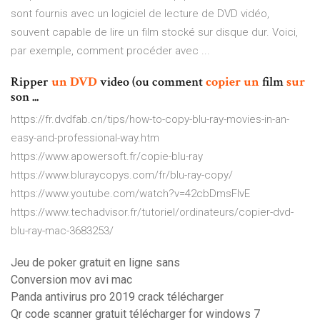
sont fournis avec un logiciel de lecture de DVD vidéo,
souvent capable de lire un film stocké sur disque dur. Voici,
par exemple, comment procéder avec ...
Ripper
un
DVD
video (ou comment
copier
un
film
sur
son ...
https://fr.dvdfab.cn/tips/how-to-copy-blu-ray-movies-in-an-
easy-and-professional-way.htm
https://www.apowersoft.fr/copie-blu-ray
https://www.bluraycopys.com/fr/blu-ray-copy/
https://www.youtube.com/watch?v=42cbDmsFIvE
https://www.techadvisor.fr/tutoriel/ordinateurs/copier-dvd-
blu-ray-mac-3683253/
Jeu de poker gratuit en ligne sans
Conversion mov avi mac
Panda antivirus pro 2019 crack télécharger
Qr code scanner gratuit télécharger for windows 7