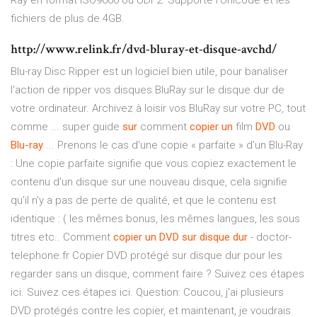
Ray en format ISO9660 ou UDF2. Supporte l’Unicode et les
fichiers de plus de 4GB.
http://www.relink.fr/dvd-bluray-et-disque-avchd/
Blu-ray Disc Ripper est un logiciel bien utile, pour banaliser
l'action de ripper vos disques BluRay sur le disque dur de
votre ordinateur. Archivez à loisir vos BluRay sur votre PC, tout
comme ... super guide
sur
comment
copier
un
film
DVD
ou
Blu-ray
... Prenons le cas d'une copie « parfaite » d'un Blu-Ray
: Une copie parfaite signifie que vous copiez exactement le
contenu d'un disque sur une nouveau disque, cela signifie
qu'il n'y a pas de perte de qualité, et que le contenu est
identique : ( les mêmes bonus, les mêmes langues, les sous
titres etc.. Comment
copier
un
DVD
sur
disque
dur
- doctor-
telephone.fr Copier DVD protégé sur disque dur pour les
regarder sans un disque, comment faire ? Suivez ces étapes
ici. Suivez ces étapes ici. Question: Coucou, j'ai plusieurs
DVD protégés contre les copier, et maintenant, je voudrais