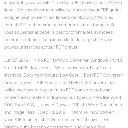
in any web browser with Nitro Cloud ®. Convertisseur PDF en
ligne - Convert document online Le convertisseur PDF gratuit
en ligne peut convertir les fichiers de Microsoft Word au
format PDF, tout comme de nombreux autres formats. Si
vous souhaitez accéder à des fonctionnalités avancées
comme la rotation , la fusion ou le tri de pages PDF, vous
pouvez utiliser cet éditeur PDF gratuit.
Jun 27, 2018 ... Nitro PDF to Word Converter; Windows 7/8/10,
Free Trial/30 days, Free ... Word conversion; Easy to use
interface; Bookmark feature; Low Cost ... Best PDF Converter:
Create, Convert PDF Files Online (FREE) PDF Converter is a
online web-based document to PDF converter software.
Convert and create PDF from various types of files like Word
DOC, Excel XLS, ... How to Convert PDFs to Word Documents
and Image Files ... Dec 13, 2018 ... "Word will now convert
your PDF to an editable Word document," it says. ... On
Windows, the best no-cost method is to open a free