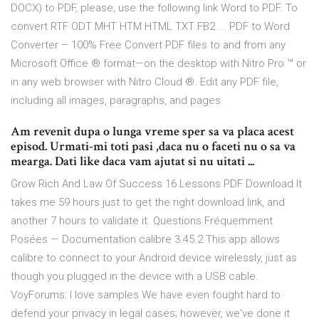
DOCX) to PDF, please, use the following link Word to PDF. To
convert RTF ODT MHT HTM HTML TXT FB2 ... PDF to Word
Converter – 100% Free Convert PDF files to and from any
Microsoft Office ® format—on the desktop with Nitro Pro ™ or
in any web browser with Nitro Cloud ®. Edit any PDF file,
including all images, paragraphs, and pages.
Am revenit dupa o lunga vreme sper sa va placa acest
episod. Urmati-mi toti pasi ,daca nu o faceti nu o sa va
mearga. Dati like daca vam ajutat si nu uitati ...
Grow Rich And Law Of Success 16 Lessons PDF Download It
takes me 59 hours just to get the right download link, and
another 7 hours to validate it.
Questions Fréquemment
Posées — Documentation calibre 3.45.2
This app allows
calibre to connect to your Android device wirelessly, just as
though you plugged in the device with a USB cable.
VoyForums: I love samples
We have even fought hard to
defend your privacy in legal cases; however, we've done it