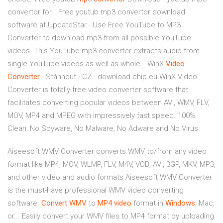
convertor for…
Free youtub mp3 convertor download
software at UpdateStar - Use Free YouTube to MP3
Converter to download mp3 from all possible YouTube
videos. This YouTube mp3 converter extracts audio from
single YouTube videos as well as whole…
WinX
Video
Converter
- Stáhnout - CZ - download.chip.eu
WinX Video
Converter is totally free video converter software that
facilitates converting popular videos between AVI, WMV, FLV,
MOV, MP4 and MPEG with impressively fast speed. 100%
Clean, No Spyware, No Malware, No Adware and No Virus.
Aiseesoft WMV Converter converts WMV to/from any video
format like MP4, MOV, WLMP, FLV, M4V, VOB, AVI, 3GP, MKV, MP3,
and other video and audio formats.Aiseesoft WMV Converter
is the must-have professional WMV video converting
software.
Convert
WMV
to
MP
4
video
format in
Windows
, Mac,
or... Easily convert your WMV files to MP4 format by uploading