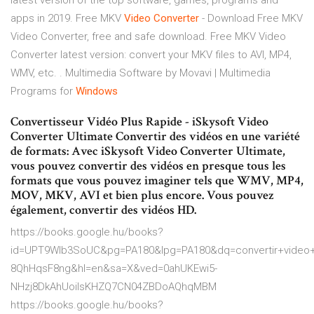
latest version of the top software, games, programs and
apps in 2019.
Free MKV
Video Converter
- Download
Free MKV
Video Converter, free and safe download. Free MKV Video
Converter latest version: convert your MKV files to AVI, MP4,
WMV, etc. .
Multimedia Software by Movavi | Multimedia
Programs for
Windows
Convertisseur Vidéo Plus Rapide - iSkysoft Video
Converter Ultimate Convertir des vidéos en une variété
de formats: Avec iSkysoft Video Converter Ultimate,
vous pouvez convertir des vidéos en presque tous les
formats que vous pouvez imaginer tels que WMV, MP4,
MOV, MKV, AVI et bien plus encore. Vous pouvez
également, convertir des vidéos HD.
https://books.google.hu/books?
id=UPT9Wlb3SoUC&pg=PA180&lpg=PA180&dq=convertir+vide
8QhHqsF8ng&hl=en&sa=X&ved=0ahUKEwi5-
NHzj8DkAhUoiIsKHZQ7CN04ZBDoAQhqMBM
https://books.google.hu/books?