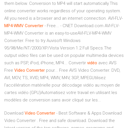
them below. Conversion to MP4 will start automatically.This
online converter works regardless of your operating system.
All you need is a browser and an internet connection. AVI-FLV-
MP
4
-
WMV
Converter
- Free... - CNET Download.com AVI-FLV-
MP4-WMV Converter is an easy-to-useAVI-FLV-MP4-WMV
Converter. Free to try Auvisoft Windows
95/98/Me/NT/2000/XP/Vista Version 1.2 Full Specs.The
output video files can be used on popular multimedia devices
such as PSP, iPod, iPhone, MP4... Convertir
vidéo
avec AVS
Free
Video
Converter
pour... Free AVS Video Converter. DVD,
AVI, MOV, TS, XVID, MP4, WMV, M4V, 3GP, MPEGUtilisez
l'accélération matérielle pour décodage vidéo au moyen de
cartes vidéo (GPU)Automatisez votre travail en utilisant les
modèles de conversion sans avoir cliqué sur les...
Download
Video
Converter
- Best Software & Apps
Download
Video Converter . Free and safe download. Download the