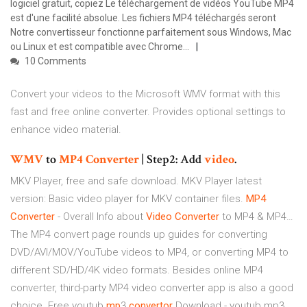
logiciel gratuit, copiez Le téléchargement de vidéos YouTube MP4
est d'une facilité absolue. Les fichiers MP4 téléchargés seront
Notre convertisseur fonctionne parfaitement sous Windows, Mac
ou Linux et est compatible avec Chrome...
10 Comments
Convert your videos to the Microsoft WMV format with this
fast and free online converter. Provides optional settings to
enhance video material.
WMV
to
MP
4
Converter
| Step2: Add
video
.
MKV Player, free and safe download. MKV Player latest
version: Basic video player for MKV container files.
MP4
Converter
- Overall Info about
Video Converter
to MP4 & MP4…
The MP4 convert page rounds up guides for converting
DVD/AVI/MOV/YouTube videos to MP4, or converting MP4 to
different SD/HD/4K video formats. Besides online MP4
converter, third-party MP4 video converter app is also a good
choice.
Free youtub
mp
3
convertor
Download - youtub mp3