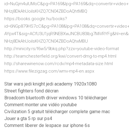
id=NuGjm4uIUMoC&pg=PA169&lpg=PA169&dq=convertir+video
NHzj8DkAhUoiIsKHZQ7CN04ZBDoAQhtMBQ
https://books.google.hu/books?
id=6NGp879HS7cC&pg=PA108&lpg=PA108&dq=convertir+vide
AYpx4T&sig=ACfU3U1jqR9NEBXwJNCBU83Ibg7MiVRYFg&hl=en&
NHzj8DkAhUoiIsKHZQ7CN04ZBDoAQhxMBU
http://minicity.rs/f6w5/9bkq.php?zzx=youtube-video-format
http://teamchesterfield.org/kwi/convert-dmg-to-mp4.html
http://sharewinenow.com/rcdv/mp4-metadata-size.html
https://www.filezigzag.com/wmv-mp4-en.aspx
Star wars jedi knight jedi academy 1920x1080
Street fighters fond décran
Broadcom bluetooth driver windows 10 télécharger
Comment monter une vidéo youtube
Civilization 5 gratuit télécharger complete game mac
Jouer a gta 5 rp sur ps4
Comment liberer de lespace sur iphone 6s