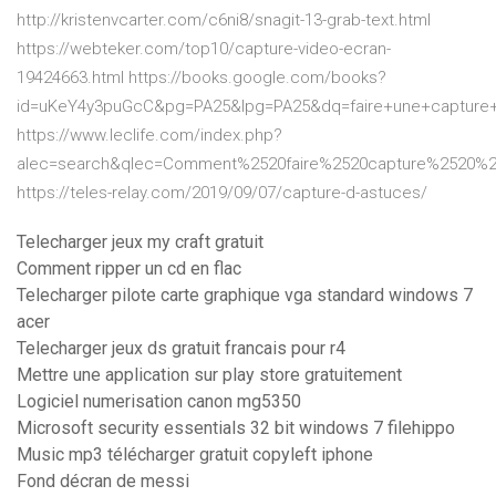
http://kristenvcarter.com/c6ni8/snagit-13-grab-text.html
https://webteker.com/top10/capture-video-ecran-
19424663.html https://books.google.com/books?
id=uKeY4y3puGcC&pg=PA25&lpg=PA25&dq=faire+une+captu
https://www.leclife.com/index.php?
alec=search&qlec=Comment%2520faire%2520capture%2520%2
https://teles-relay.com/2019/09/07/capture-d-astuces/
Telecharger jeux my craft gratuit
Comment ripper un cd en flac
Telecharger pilote carte graphique vga standard windows 7
acer
Telecharger jeux ds gratuit francais pour r4
Mettre une application sur play store gratuitement
Logiciel numerisation canon mg5350
Microsoft security essentials 32 bit windows 7 filehippo
Music mp3 télécharger gratuit copyleft iphone
Fond décran de messi