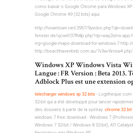
como baixar o Google Chrome para Windows XP e 
Google Chrome 49 (32 bits) aqui.
http://hoiantown.net/2957/9yedvo.php?qk=downlo
fenster.de/vjcwif/07fh8p.php?dy=way2sms-app-fo
rrg=google-maps-download-for-windows-7 http://
http://beachhavenbnb.com.au/7v3w/6rvsw4.php?
Windows XP Windows Vista Wi
Langue : FR Version : Beta 2013. 
Adblock Plus est une extension op
telecharger
windows
xp
32
bits
- Logitheque.com 
32-bit qui a été développé pour lancer rapideme
des dossiers à partir de la systray.
chrome
32
bit
windows 7 free download - Windows 7 (Professiona
Windows 7 32-bit / Windows 8 32-bit), ATI Catal
бесплатно для Windows XP