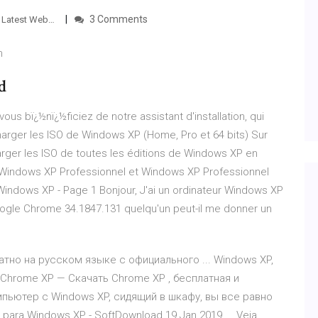
3 Comments
- Latest Web…
m
d
vous bï¿½nï¿½ficiez de notre assistant d'installation, qui
charger les ISO de Windows XP (Home, Pro et 64 bits) Sur
arger les ISO de toutes les éditions de Windows XP en
e, Windows XP Professionnel et Windows XP Professionnel
Windows XP - Page 1 Bonjour, J'ai un ordinateur Windows XP
Google Chrome 34.1847.131 quelqu'un peut-il me donner un
тно на русском языке с официального ... Windows XP,
bit . Chrome XP — Скачать Chrome XP , бесплатная и
омпьютер с Windows XP, сидящий в шкафу, вы все равно
para Windows XP - SoftDownload 19 Jan 2019 ... Veja