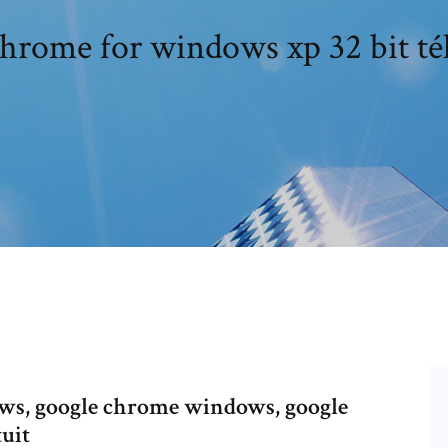
hrome for windows xp 32 bit té
ws, google chrome windows, google
uit