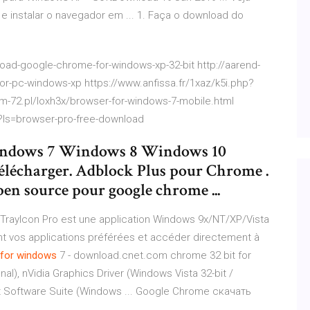
instalar o navegador em ... 1. Faça o download do
ad-google-chrome-for-windows-xp-32-bit http://aarend-
r-pc-windows-xp https://www.anfissa.fr/1xaz/k5i.php?
m-72.pl/loxh3x/browser-for-windows-7-mobile.html
ls=browser-pro-free-download
ndows 7 Windows 8 Windows 10
Télécharger. Adblock Plus pour Chrome .
en source pour google chrome ...
TrayIcon Pro est une application Windows 9x/NT/XP/Vista
nt vos applications préférées et accéder directement à
for windows
7 - download.cnet.com chrome 32 bit for
l), nVidia Graphics Driver (Windows Vista 32-bit /
yst Software Suite (Windows ... Google Chrome скачать