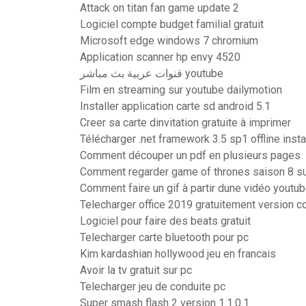
Attack on titan fan game update 2
Logiciel compte budget familial gratuit
Microsoft edge windows 7 chromium
Application scanner hp envy 4520
قنوات عربية بث مباشر youtube
Film en streaming sur youtube dailymotion
Installer application carte sd android 5.1
Creer sa carte dinvitation gratuite à imprimer
Télécharger .net framework 3.5 sp1 offline insta
Comment découper un pdf en plusieurs pages
Comment regarder game of thrones saison 8 s
Comment faire un gif à partir dune vidéo youtu
Telecharger office 2019 gratuitement version c
Logiciel pour faire des beats gratuit
Telecharger carte bluetooth pour pc
Kim kardashian hollywood jeu en francais
Avoir la tv gratuit sur pc
Telecharger jeu de conduite pc
Super smash flash 2 version 1.1.0.1