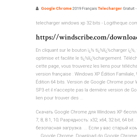
Google Chrome
2019 Français
Telecharger
Gratuit 
telecharger windows xp 32 bits - Logitheque.co
https://windscribe.com/downloa
En cliquant sur le bouton ï¿½ tï¿½lï¿½charger ï¿½, 
optimise et facilite le tï¿½lï¿½chargement. Télé
cette page, vous trouverez les liens pour téléch
version française : Windows XP Édition Familial
Édition 64 bits. Version de Google Chrome pour 
SP3 et il n'accepte pas la dernière version de 
lien pour trouver des ...
Скачать Google Chrome для Windows XP беспла
7, 8, 8.1, 10; Разрядность: x32, x64, 32 bit, 64 
безопасная загрузка. ... Если у вас старый к
... Google Chrome. Download do Google Chrome 