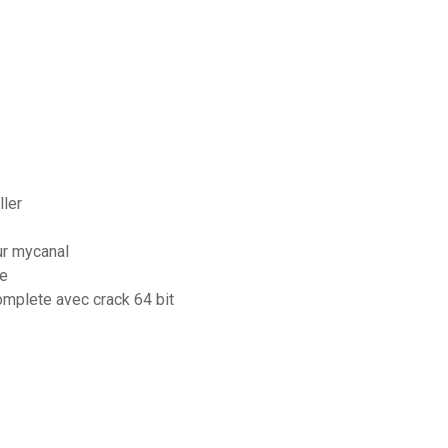
ller
ur mycanal
be
omplete avec crack 64 bit