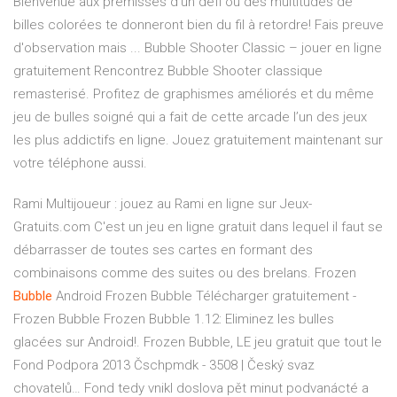
Bienvenue aux prémisses d'un défi où des multitudes de
billes colorées te donneront bien du fil à retordre! Fais preuve
d'observation mais ... Bubble Shooter Classic – jouer en ligne
gratuitement Rencontrez Bubble Shooter classique
remasterisé. Profitez de graphismes améliorés et du même
jeu de bulles soigné qui a fait de cette arcade l’un des jeux
les plus addictifs en ligne. Jouez gratuitement maintenant sur
votre téléphone aussi.
Rami Multijoueur : jouez au Rami en ligne sur Jeux-
Gratuits.com
C'est un jeu en ligne gratuit dans lequel il faut se
débarrasser de toutes ses cartes en formant des
combinaisons comme des suites ou des brelans.
Frozen
Bubble
Android
Frozen Bubble Télécharger gratuitement -
Frozen Bubble Frozen Bubble 1.12: Eliminez les bulles
glacées sur Android!. Frozen Bubble, LE jeu gratuit que tout le
Fond Podpora 2013 Čschpmdk - 3508 | Český svaz
chovatelů…
Fond tedy vnikl doslova pět minut podvanácté a