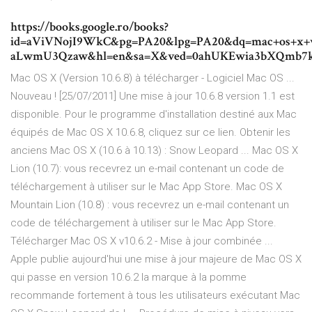
https://books.google.ro/books?
id=aViVNojI9WkC&pg=PA20&lpg=PA20&dq=mac+os+x+ve
aLwmU3Qzaw&hl=en&sa=X&ved=0ahUKEwia3bXQmb7
Mac OS X (Version 10.6.8) à télécharger - Logiciel Mac OS ...
Nouveau ! [25/07/2011] Une mise à jour 10.6.8 version 1.1 est
disponible. Pour le programme d'installation destiné aux Mac
équipés de Mac OS X 10.6.8, cliquez sur ce lien. Obtenir les
anciens Mac OS X (10.6 à 10.13) : Snow Leopard ... Mac OS X
Lion (10.7): vous recevrez un e-mail contenant un code de
téléchargement à utiliser sur le Mac App Store. Mac OS X
Mountain Lion (10.8) : vous recevrez un e-mail contenant un
code de téléchargement à utiliser sur le Mac App Store.
Télécharger Mac OS X v10.6.2 - Mise à jour combinée ...
Apple publie aujourd'hui une mise à jour majeure de Mac OS X
qui passe en version 10.6.2 la marque à la pomme
recommande fortement à tous les utilisateurs exécutant Mac