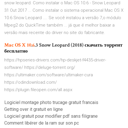
snow leopard. Como instalar o Mac OS 10.6 - Snow Leopard
31 Out 2017 ... Como instalar o sistema operacional Mac OS X
10.6 Snow Leopard .... Se você instalou a versão 7,o módulo
Mpeg2 do QuickTime também ... já que é melhor baixar a
versão mais recente do driver no site do fabricante.
Mac
OS
X
10
.
6
.3 Snow Leopard (2018) скачать торрент
бесплатно
https://hpseries-drivers.com/hp-deskjet-f4435-driver-
software/ https://deluge-torrent.org/
https://ultimaker.com/software/ultimaker-cura
https://odindownload.com/
https://plugin.fileopen.com/all.aspx
Logiciel montage photo trucage gratuit francais
Getting over it gratuit en ligne
Logiciel gratuit pour modifier pdf sans filigrane
Comment libérer de la ram sur son pc