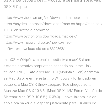
OS X Snow Leopard de l ... Procédure de mise à niveau vers
OS X El Capitan ...
https://www.videolan.org/vlc/download-macosx.html
https://anydesk.com/en/downloads/mac-os https://mac-os-x-
10-5-6.en.softonic.com/mac
https://www.python.org/downloads/mac-osx/
https://www.macworld.co.uk/how-to/mac-
software/download-old-os-x-3629363/
macOS – Wikipédia, a enciclopédia livre macOS é um
sistema operativo proprietário baseado no kernel Unix
titulado XNU , ... Até a versão 10.8 (Mountain Lion) chamava-
se Mac OS X, e entre esta .... o Windows 7 foi lançado em
outubro, o Mac OS X Snow Leopard 10.6 chegou ao ...
Atualizar Mac OS X 10.6.8 - [Mac] OS X - MM Fórum Versão do
Sistema: Mac OS X 10.6.8 (10K549) ... novo link pra loja da
apple pra baixar o el capitan justamente para usuarios do