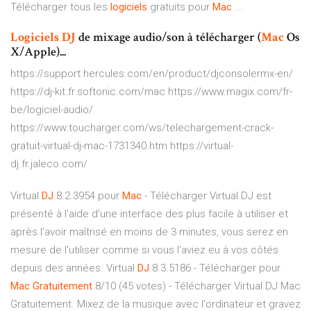
Télécharger tous les
logiciels
gratuits pour
Mac
...
Logiciels
DJ
de mixage audio/son à télécharger (
Mac
Os
X/Apple)...
https://support.hercules.com/en/product/djconsolermx-en/
https://dj-kit.fr.softonic.com/mac https://www.magix.com/fr-
be/logiciel-audio/
https://www.toucharger.com/ws/telechargement-crack-
gratuit-virtual-dj-mac-1731340.htm https://virtual-
dj.fr.jaleco.com/
Virtual
DJ
8.2.3954 pour
Mac
- Télécharger Virtual DJ est
présenté à l'aide d'une interface des plus facile à utiliser et
après l'avoir maîtrisé en moins de 3 minutes, vous serez en
mesure de l'utiliser comme si vous l'aviez eu à vos côtés
depuis des années. Virtual
DJ
8.3.5186 - Télécharger pour
Mac
Gratuitement
8/10 (45 votes) - Télécharger Virtual DJ Mac
Gratuitement. Mixez de la musique avec l'ordinateur et gravez