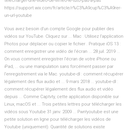
telecharger-une-video-de-vimeo-le-tuto-pas-a-pas
https://support.wix.com/fr/article/r%C3%A9cup%C3%A9rer-
un-url-youtube
Vous avez besoin d'un compte Google pour publier des
vidéos sur YouTube. Cliquez sur ... Mac : Utilisez l'application
Photos pour déplacer ou copier le fichier . Pratique iOS 13 :
comment enregistrer une vidéo de l'écran ... 28 juil. 2019 ...
On vous comment enregistrer l'écran de votre iPhone ou
iPad, ... ou une manipulation sans forcément passer par
l'enregistrement via le Mac. youtube-dl : comment récupérer
légalement des flux audio et ... 9 mars 2018 ... youtube-dl :
comment récupérer légalement des flux audio et vidéo
depuis ... Comme Captvty, cette application disponible sur
Linux, macOS et ... Trois petites lettres pour télécharger les
vidéos sous Youtube 31 janv. 2009 ... Pwn!youtube est une
petite solution en ligne pour télécharger les vidéos de
Youtube (uniquement). Quantité de solutions existe