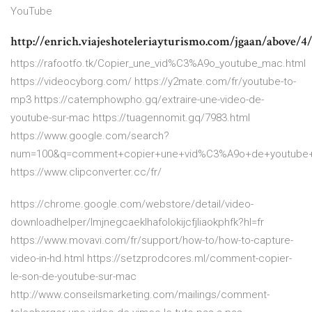
YouTube
http://enrich.viajeshoteleriayturismo.com/jgaan/ab
https://rafootfo.tk/Copier_une_vid%C3%A9o_youtube_mac.html
https://videocyborg.com/ https://y2mate.com/fr/youtube-to-
mp3 https://catemphowpho.gq/extraire-une-video-de-
youtube-sur-mac https://tuagennomit.gq/7983.html
https://www.google.com/search?
num=100&q=comment+copier+une+vid%C3%A9o+de+youtube
https://www.clipconverter.cc/fr/
https://chrome.google.com/webstore/detail/video-
downloadhelper/lmjnegcaeklhafolokijcfjliaokphfk?hl=fr
https://www.movavi.com/fr/support/how-to/how-to-capture-
video-in-hd.html https://setzprodcores.ml/comment-copier-
le-son-de-youtube-sur-mac
http://www.conseilsmarketing.com/mailings/comment-