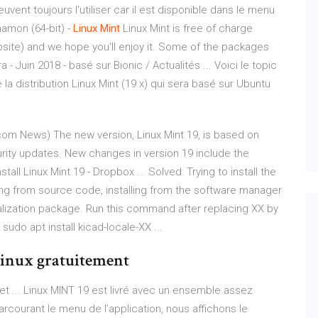
euvent toujours l'utiliser car il est disponible dans le menu
namon (64-bit) -
Linux
Mint
Linux Mint is free of charge
site) and we hope you'll enjoy it. Some of the packages
a - Juin 2018 - basé sur Bionic / Actualités ... Voici le topic
a distribution Linux Mint (19.x) qui sera basé sur Ubuntu
.com News) The new version, Linux Mint 19, is based on
rity updates. New changes in version 19 include the
tall Linux Mint 19 - Dropbox ... Solved: Trying to install the
ing from source code, installing from the software manager
localization package. Run this command after replacing XX by
sudo apt install kicad-locale-XX ...
 Linux gratuitement
 et ... Linux MINT 19 est livré avec un ensemble assez
arcourant le menu de l’application, nous affichons le