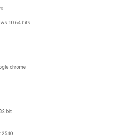
ce
ows 10 64 bits
ogle chrome
32 bit
t 2540