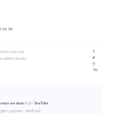
 pc ita
èmes Linux une
la célèbre Ubuntu.
 toutes ses dents ? :) - YouTube
rger Logiciels - NetFox2