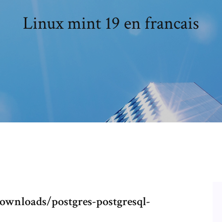
Linux mint 19 en francais
ownloads/postgres-postgresql-