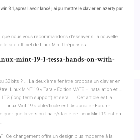
win 8.1,apres l avoir lancé j ai pu mettre le clavier en azerty par
S que nous vous recommandons d'essayer si la nouvelle
e le site officiel de Linux Mint 0 réponses
inux-mint-19-1-tessa-hands-on-with-
 32 bits ? ... La deuxième fenêtre propose un clavier en
re. Linux MINT 19 « Tara » Édition MATE – Installation et ...
 LTS (long term support) et sera ..... Cet article est la
 ... Linux Mint 19 stable/finale est disponible - Forum-
diquer que la version finale/stable de Linux Mint 19 est en
..
-Y". Ce changement offre un design plus moderne à la