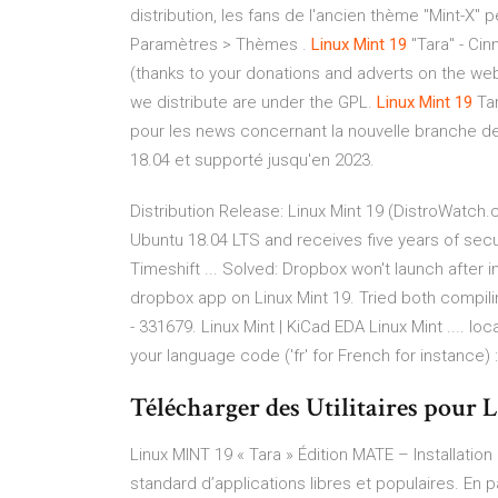
distribution, les fans de l'ancien thème "Mint-X" p
Paramètres > Thèmes .
Linux
Mint
19
"Tara" - Cin
(thanks to your donations and adverts on the web
we distribute are under the GPL.
Linux
Mint
19
Tar
pour les news concernant la nouvelle branche de l
18.04 et supporté jusqu'en 2023.
Distribution Release: Linux Mint 19 (DistroWatch
Ubuntu 18.04 LTS and receives five years of secu
Timeshift ... Solved: Dropbox won't launch after ins
dropbox app on Linux Mint 19. Tried both compil
- 331679. Linux Mint | KiCad EDA Linux Mint .... 
your language code ('fr' for French for instance) : 
Télécharger des Utilitaires pour
Linux MINT 19 « Tara » Édition MATE – Installation
standard d’applications libres et populaires. En p