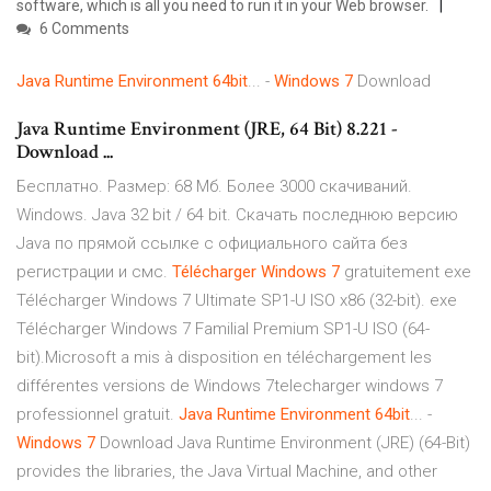
software, which is all you need to run it in your Web browser.
6 Comments
Java
Runtime
Environment
64
bit
... -
Windows
7
Download
Java Runtime Environment (JRE, 64 Bit) 8.221 -
Download ...
Бесплатно. Размер: 68 Мб. Более 3000 скачиваний.
Windows. Java 32 bit / 64 bit. Скачать последнюю версию
Java по прямой ссылке с официального сайта без
регистрации и смс.
Télécharger
Windows
7
gratuitement exe
Télécharger Windows 7 Ultimate SP1-U ISO x86 (32-bit). exe
Télécharger Windows 7 Familial Premium SP1-U ISO (64-
bit).Microsoft a mis à disposition en téléchargement les
différentes versions de Windows 7telecharger windows 7
professionnel gratuit.
Java
Runtime
Environment
64
bit
... -
Windows
7
Download Java Runtime Environment (JRE) (64-Bit)
provides the libraries, the Java Virtual Machine, and other