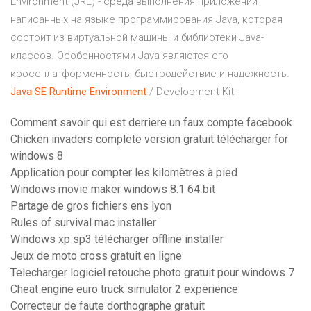
Environment (JRE) - среда выполнения приложений
написанных на языке программирования Java, которая
состоит из виртуальной машины и библиотеки Java-
классов. Особенностями Java являются его
кроссплатформенность, быстродействие и надежность.
Java
SE
Runtime
Environment
/ Development Kit
Comment savoir qui est derriere un faux compte facebook
Chicken invaders complete version gratuit télécharger for
windows 8
Application pour compter les kilomètres à pied
Windows movie maker windows 8.1 64 bit
Partage de gros fichiers ens lyon
Rules of survival mac installer
Windows xp sp3 télécharger offline installer
Jeux de moto cross gratuit en ligne
Telecharger logiciel retouche photo gratuit pour windows 7
Cheat engine euro truck simulator 2 experience
Correcteur de faute dorthographe gratuit