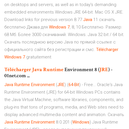
on desktops and servers, as well as in today's demanding
embedded environments.Windows JRE 64-bit. Mac OS X JRE.
Download links for previous version 8.77
Java
11 cкачать
бесплатно Джава для
Windows
7
, 8, 10 Бесплатно. Размер:
68 Мб. Более 3000 скачиваний. Windows. Java 32 bit / 64 bit.
Скачать последнюю версию Java по прямой ссылке с
официального сайта без регистрации и смс.
Télécharger
Windows
7
gratuitement
Télécharger
Java Runtime
Environment 8 (
JRE
) -
01net.com ...
Java
Runtime
Environment
(
JRE
) (
64
-
Bit
) - Free… Oracle's Java
Runtime Environment (JRE) for 64-bit Windows PCs contains
the Java Virtual Machine, software libraries, components, and
plug-ins that tons of programs, media, and Web sites need to
display advanced multimedia content and animation. Cкачать
Java
Runtime
Environment
8.0.201 (
Windows
) Java Runtime