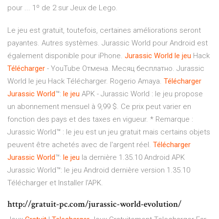
pour ... 1º de 2 sur Jeux de Lego.
Le jeu est gratuit, toutefois, certaines améliorations seront
payantes. Autres systèmes. Jurassic World pour Android est
également disponible pour iPhone.
Jurassic
World
le
jeu
Hack
Télécharger
- YouTube Отмена. Месяц бесплатно. Jurassic
World le jeu Hack Télécharger. Rogerio Amaya.
Télécharger
Jurassic
World
™:
le
jeu
APK - Jurassic World : le jeu propose
un abonnement mensuel à 9,99 $. Ce prix peut varier en
fonction des pays et des taxes en vigueur. * Remarque :
Jurassic World™ : le jeu est un jeu gratuit mais certains objets
peuvent être achetés avec de l'argent réel.
Télécharger
Jurassic
World
™:
le
jeu
la dernière 1.35.10 Android APK
Jurassic World™: le jeu Android dernière version 1.35.10
Télécharger et Installer l'APK.
http://gratuit-pc.com/jurassic-world-evolution/