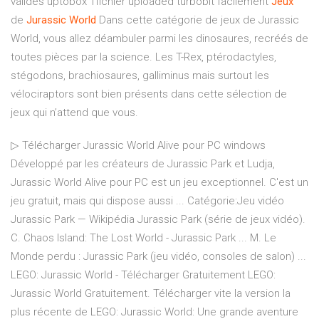
valides uptobox 1fichier uploaded turbobit facilement
Jeux
de
Jurassic
World
Dans cette catégorie de jeux de Jurassic
World, vous allez déambuler parmi les dinosaures, recréés de
toutes pièces par la science. Les T-Rex, ptérodactyles,
stégodons, brachiosaures, galliminus mais surtout les
vélociraptors sont bien présents dans cette sélection de
jeux qui n’attend que vous.
▷ Télécharger Jurassic World Alive pour PC windows
Développé par les créateurs de Jurassic Park et Ludja,
Jurassic World Alive pour PC est un jeu exceptionnel. C'est un
jeu gratuit, mais qui dispose aussi ... Catégorie:Jeu vidéo
Jurassic Park — Wikipédia Jurassic Park (série de jeux vidéo).
C. Chaos Island: The Lost World - Jurassic Park ... M. Le
Monde perdu : Jurassic Park (jeu vidéo, consoles de salon) ...
LEGO: Jurassic World - Télécharger Gratuitement LEGO:
Jurassic World Gratuitement. Télécharger vite la version la
plus récente de LEGO: Jurassic World: Une grande aventure