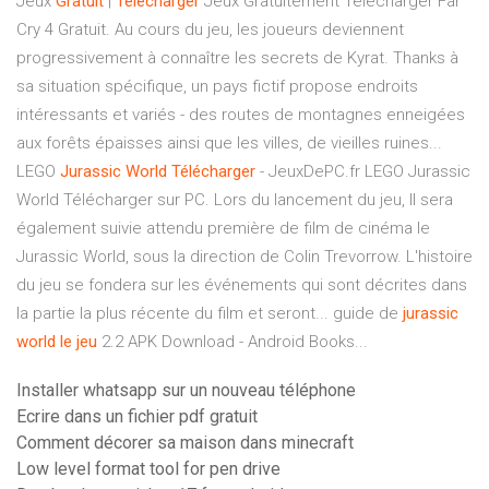
Jeux
Gratuit
|
Telecharger
Jeux Gratuitement Telecharger Far
Cry 4 Gratuit. Au cours du jeu, les joueurs deviennent
progressivement à connaître les secrets de Kyrat. Thanks à
sa situation spécifique, un pays fictif propose endroits
intéressants et variés - des routes de montagnes enneigées
aux forêts épaisses ainsi que les villes, de vieilles ruines...
LEGO
Jurassic
World
Télécharger
- JeuxDePC.fr LEGO Jurassic
World Télécharger sur PC. Lors du lancement du jeu, Il sera
également suivie attendu première de film de cinéma le
Jurassic World, sous la direction de Colin Trevorrow. L'histoire
du jeu se fondera sur les événements qui sont décrites dans
la partie la plus récente du film et seront... guide de
jurassic
world
le
jeu
2.2 APK Download - Android Books...
Installer whatsapp sur un nouveau téléphone
Ecrire dans un fichier pdf gratuit
Comment décorer sa maison dans minecraft
Low level format tool for pen drive