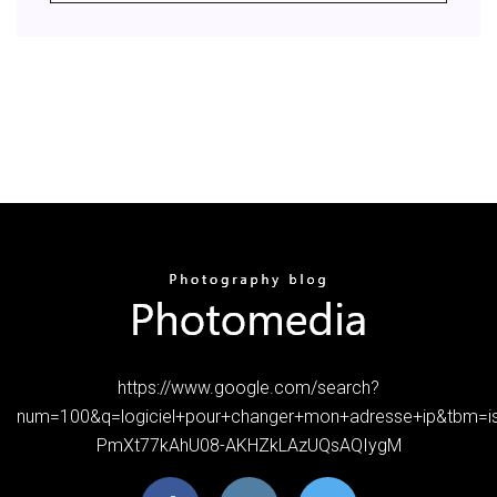
https://www.google.com/search?
num=100&q=logiciel+pour+changer+mon+adresse+ip&tbm=i
PmXt77kAhU08-AKHZkLAzUQsAQIygM