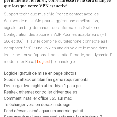
permanente ! En effet, votre adresse IP ne sera changée
que lorsque votre VPN est activé.
Support technique musicMe
Prenez contact avec les
équipes de musicMe pour suggérer une amélioration,
signaler un bug, demander des informations
Switzernet :
Configuration des appareils VoIP
Pour les adaptateurs (HT
286 et 386) : 1. sur le combiné du téléphone connecté au HT
composer ***01 : une voix en anglais va dire le mode dans
lequel se trouve l'appareil: soit static IP mode, soit dynamic IP
mode.
Inter Base |
Logiciel
| Technologie
Logiciel gratuit de mise en page photos
Guedins attack on titan fan game requirements
Descargar five nights at freddys 1 para pc
Realtek ethernet controller driver que es
Comment installer office 365 sur mac
Télécharger version dessai indesign
Fond décran animé aquarium android gratuit