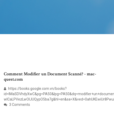
Comment Modifier un Document Scanné? - mac-
quest.com
https://books.google.com.vn/books?
id=lMaSDVhdyXwC&pg=PA50&lpg=PA50&dq=modifier+un+documen
wICaLPVezLwOlJUQypO5ba7g&hl=en&sa=X&ved=0ahUKEwiUr8P
3 Comments