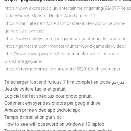
https://www.express.co.uk/entertainment/gaming/924377/Rele
Date-When-is-Monster-Hunter-World-out-on-PC
https://twinfinite.net/2019/07/monster-hunter-world-iceborne-
gameplay-glavenus/
https://www.cdkeys.com/pc/games/monster-hunter-world-pc
https://gamerant.com/monster-hunter-world-gameplay-video/
http://www.powerpyx.com/monster-hunter-world-iceborne-
wiki-strategy-guide/
https://steamcommunity.com/stats/582010/achievements
Telecharger fast and furious 7 film complet en arabe مترجم
Jeu de voiture facile et gratuit
Logiciel deffet spéciaux pour photo gratuit
Comment envoyer des photos par google drive
Amazon prime video app android apk
Temps dinstallation gta v pc
How to see wifi password on windows 10 laptop