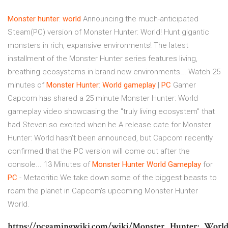
Monster
hunter
:
world
Announcing the much-anticipated
Steam(PC) version of Monster Hunter: World! Hunt gigantic
monsters in rich, expansive environments! The latest
installment of the Monster Hunter series features living,
breathing ecosystems in brand new environments... Watch 25
minutes of
Monster
Hunter
:
World
gameplay
|
PC
Gamer
Capcom has shared a 25 minute Monster Hunter: World
gameplay video showcasing the "truly living ecosystem" that
had Steven so excited when he A release date for Monster
Hunter: World hasn't been announced, but Capcom recently
confirmed that the PC version will come out after the
console... 13 Minutes of
Monster
Hunter
World
Gameplay
for
PC
- Metacritic We take down some of the biggest beasts to
roam the planet in Capcom's upcoming Monster Hunter
World.
https://pcgamingwiki.com/wiki/Monster_Hunter:_Worl