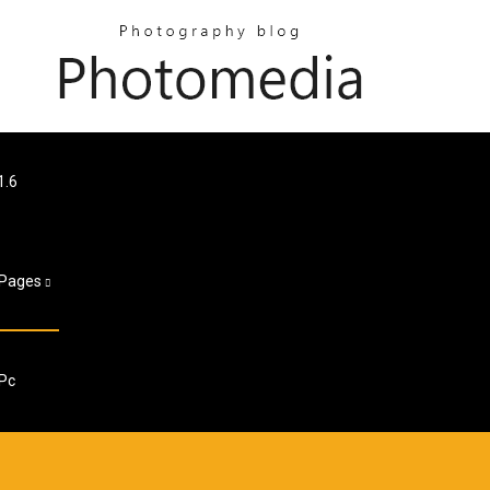
1.6
Pages
 Pc