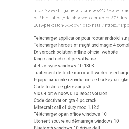
https://www.fullgamepc.com/pes-2019-download/ 
ps3.html https://delchocweb.com/pes-2019-free
2019-pte-patch-3-0-download-install/ https://ra
Telecharger application pour rooter android sur
Telecharger heroes of might and magic 4 comple
Driverpack solution offline official website
Kingo android root pc software
Active sync windows 10 1803
Traitement de texte microsoft works telecharger
Equipe nationale canadienne de hockey sur gla
Code triche de gta v sur ps3
Vlc 64 bit windows 10 latest version
Code dactivation gta 4 pc crack
Minecraft call of duty mod 1.12.2
Télécharger open office windows 10
Utorrent souvre au démarrage windows 10
Bluetooth windows 10 driver dell