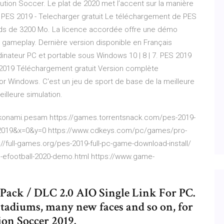
lution Soccer. Le plat de 2020 met l’accent sur la manière
... PES 2019 - Telecharger gratuit Le téléchargement de PES
oids de 3200 Mo. La licence accordée offre une démo
 gameplay. Dernière version disponible en Français
dinateur PC et portable sous Windows 10 | 8 | 7. PES 2019
019 Téléchargement gratuit Version complète
For Windows. C'est un jeu de sport de base de la meilleure
illeure simulation.
p.konami.pesam https://games.torrentsnack.com/pes-2019-
2019&x=0&y=0 https://www.cdkeys.com/pc/games/pro-
//full-games.org/pes-2019-full-pc-game-download-install/
-efootball-2020-demo.html https://www.game-
Pack / DLC 2.0 AIO Single Link For PC.
tadiums, many new faces and so on, for
ion Soccer 2019.