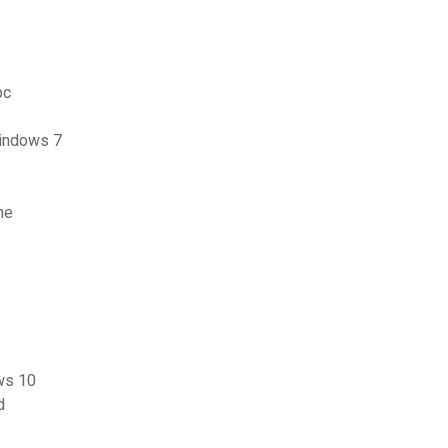
pc
windows 7
ne
ows 10
d