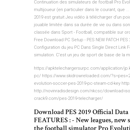
Continuation des simulateurs de football Pro Evo
multijoueur (en particulier dans le courant, que 
2019 est gratuit Jeu vidéo à télécharger d'un p
jouable limitée dans sa durée de vie ou dans son
classée dans Sport - Football, compatible sur or
Free Download PC Setup - PES NEW PATCH PES 2
Configuration du jeu PC Dans Single Direct Link 
simulation. C'est un jeu de sport de base de la me
https://apktelechargersurpc.com/application/j
pc/ https://www.skidrowreloaded.com/?s=pes+
evolution-soccer-pes-2019-pc-steam-cd-key http:
http://novinradisdesign.com/nkcsc/download-iso
crack9.com/pes-2019-telecharger/
Download PES 2019 Official Data 
FEATURES : - New leagues, new s
the football simulator Pro Evolut