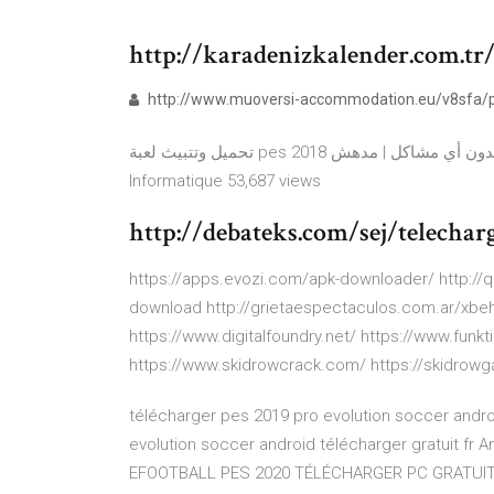
http://karadenizkalender.com.tr
http://www.muoversi-accommodation.eu/v8sfa/pe
تحميل وتتبيث لعبة pes 2018 حجم 8 جيجا +روابط التحميل و بدون أي مشاكل | مدهش!! - Duration: 10:10. Abdou
Informatique 53,687 views
http://debateks.com/sej/telechar
https://apps.evozi.com/apk-downloader/ http://q
download http://grietaespectaculos.com.ar/xb
https://www.digitalfoundry.net/ https://www.fu
https://www.skidrowcrack.com/ https://skidrow
télécharger pes 2019 pro evolution soccer andro
evolution soccer android télécharger gratuit fr 
EFOOTBALL PES 2020 TÉLÉCHARGER PC GRATUIT