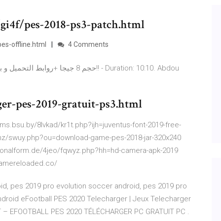
/gi4f/pes-2018-ps3-patch.html
s-offline.html
4 Comments
ger-pes-2019-gratuit-ps3.html
ms.bsu.by/8lvkad/kr1t.php?ijh=juventus-font-2019-free-
ehz/swuy.php?ou=download-game-pes-2018-jar-320x240
nktionalform.de/4jeo/fqwyz.php?hh=hd-camera-apk-2019
gamereloaded.co/
id, pes 2019 pro evolution soccer android, pes 2019 pro
Android eFootball PES 2020 Telecharger | Jeux Telecharger
 – EFOOTBALL PES 2020 TÉLÉCHARGER PC GRATUIT PC .