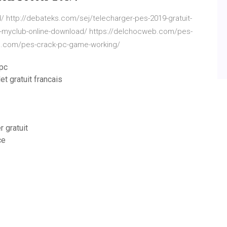
http://debateks.com/sej/telecharger-pes-2019-gratuit-
-myclub-online-download/ https://delchocweb.com/pes-
rpc.com/pes-crack-pc-game-working/
 pc
t gratuit francais
 gratuit
ce