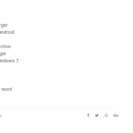
rger
android
ective
rger
windows 7
r word
nt