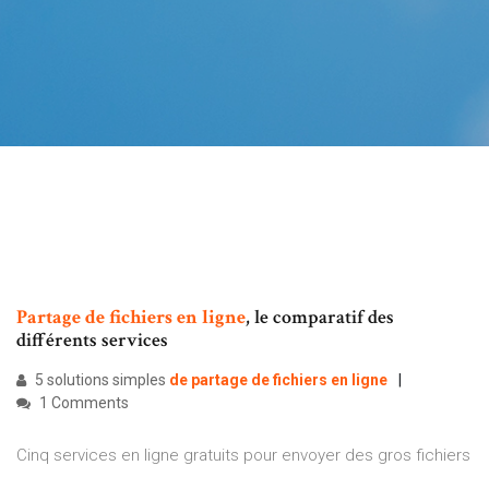
Partage
de
fichiers
en
ligne
, le comparatif des
différents services
5 solutions simples
de
partage
de
fichiers
en
ligne
1 Comments
Cinq services en ligne gratuits pour envoyer des gros fichiers