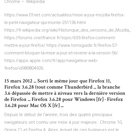
Chrome — Wikipédia
https://www.01net.com/actualites/mise-a-jour-mozilla-firefox-
le-petit-navigateur-qui-monte-251136.html
https://fr.wikipedia.org/wiki/Historique_des_versions_de_Mozilla_
https://forums.cnetfrance.fr/topic/633-firefox-comment-
mettre-a-jour-firefox/ https://www.tomsguide.fr/firefox-57-
comment-bloquer-la-mise-a-jour-et-revenir-a-la-version-56/
https://apps.apple.com/fr/app/navigateur-web-
firefox/id989804926
15 mars 2012 ... Sorti le même jour que Firefox 11,
Firefox 3.6.28 (tout comme Thunderbird ... la branche
3.6 dépassée de mettre à niveau vers la dernière version
de Firefox ... Firefox 3.6.28 pour Windows [fr] · Firefox
3.6.28 pour Mac OS X [fr] ...
Depuis le début de l'année, trois des quatre principaux
navigateurs ont connu une mise à jour majeure : Chrome 10,
Opera 11 et Firefox 4. Alors, lequel de ces butineurs est le