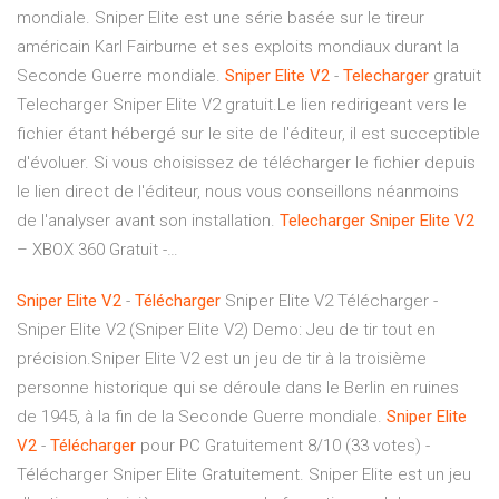
mondiale. Sniper Elite est une série basée sur le tireur
américain Karl Fairburne et ses exploits mondiaux durant la
Seconde Guerre mondiale.
Sniper
Elite
V
2
-
Telecharger
gratuit
Telecharger Sniper Elite V2 gratuit.Le lien redirigeant vers le
fichier étant hébergé sur le site de l'éditeur, il est succeptible
d'évoluer. Si vous choisissez de télécharger le fichier depuis
le lien direct de l'éditeur, nous vous conseillons néanmoins
de l'analyser avant son installation.
Telecharger
Sniper
Elite
V
2
– XBOX 360 Gratuit -…
Sniper
Elite
V
2
-
Télécharger
Sniper Elite V2 Télécharger -
Sniper Elite V2 (Sniper Elite V2) Demo: Jeu de tir tout en
précision.Sniper Elite V2 est un jeu de tir à la troisième
personne historique qui se déroule dans le Berlin en ruines
de 1945, à la fin de la Seconde Guerre mondiale.
Sniper
Elite
V
2
-
Télécharger
pour PC Gratuitement 8/10 (33 votes) -
Télécharger Sniper Elite Gratuitement. Sniper Elite est un jeu