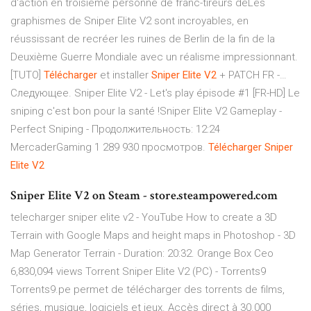
d'action en troisième personne de franc-tireurs deLes
graphismes de Sniper Elite V2 sont incroyables, en
réussissant de recréer les ruines de Berlin de la fin de la
Deuxième Guerre Mondiale avec un réalisme impressionnant.
[TUTO]
Télécharger
et installer
Sniper
Elite
V
2
+ PATCH FR -…
Следующее. Sniper Elite V2 - Let's play épisode #1 [FR-HD] Le
sniping c'est bon pour la santé !Sniper Elite V2 Gameplay -
Perfect Sniping - Продолжительность: 12:24
MercaderGaming 1 289 930 просмотров.
Télécharger
Sniper
Elite
V
2
Sniper Elite V2 on Steam - store.steampowered.com
telecharger sniper elite v2 - YouTube How to create a 3D
Terrain with Google Maps and height maps in Photoshop - 3D
Map Generator Terrain - Duration: 20:32. Orange Box Ceo
6,830,094 views Torrent Sniper Elite V2 (PC) - Torrents9
Torrents9.pe permet de télécharger des torrents de films,
séries, musique, logiciels et jeux. Accès direct à 30.000