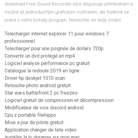
download
Free Sound Recorder sice disponuje přehledným a
možná až jednoduchým grafickým rozhraním, ale funkčně se
jedná o velmi bohatý program. Nenechte se tedy zmást...
Telecharger internet explorer 11 pour windows 7
professionnel
Telecharger pour une poignée de dollars 720p
Convertir un dvd protégé en mp4
Logiciel analyse performance pc gratuit
Catalogue la redoute 2019 en ligne
Driver hp deskjet 1510 scan
Retouche photo android gratuit
Star wars battlefront 2 pc freezes
Logiciel gratuit de compression et décompression
Modificateur de voix discord android
Cpu z portable filehippo
Mise a jour de pilote gratuit
Application changer de tete video
Installer la tv dorange sur mon mac