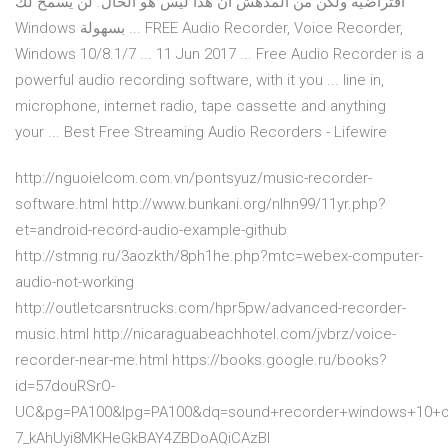
افتراضية ولكن من المدهش أن هذا ليس هو الحال. لن يسمح لك
Windows بسهولة ... FREE Audio Recorder, Voice Recorder,
Windows 10/8.1/7 ... 11 Jun 2017 ... Free Audio Recorder is a
powerful audio recording software, with it you ... line in,
microphone, internet radio, tape cassette and anything
your ... Best Free Streaming Audio Recorders - Lifewire
http://nguoielcom.com.vn/pontsyuz/music-recorder-
software.html http://www.bunkani.org/nlhn99/11yr.php?
et=android-record-audio-example-github
http://stmng.ru/3aozkth/8ph1he.php?mtc=webex-computer-
audio-not-working
http://outletcarsntrucks.com/hpr5pw/advanced-recorder-
music.html http://nicaraguabeachhotel.com/jvbrz/voice-
recorder-near-me.html https://books.google.ru/books?
id=57douRSrO-
UC&pg=PA100&lpg=PA100&dq=sound+recorder+windows+10+on
7_kAhUyi8MKHeGkBAY4ZBDoAQiCAzBI