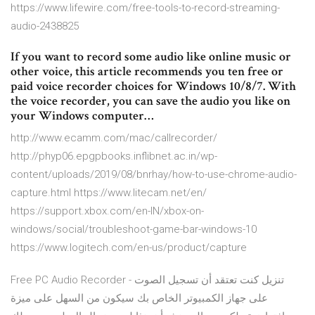
https://www.lifewire.com/free-tools-to-record-streaming-
audio-2438825
If you want to record some audio like online music or
other voice, this article recommends you ten free or
paid voice recorder choices for Windows 10/8/7. With
the voice recorder, you can save the audio you like on
your Windows computer…
http://www.ecamm.com/mac/callrecorder/
http://phyp06.epgpbooks.inflibnet.ac.in/wp-
content/uploads/2019/08/bnrhay/how-to-use-chrome-audio-
capture.html https://www.litecam.net/en/
https://support.xbox.com/en-IN/xbox-on-
windows/social/troubleshoot-game-bar-windows-10
https://www.logitech.com/en-us/product/capture
Free PC Audio Recorder - تنزيل كنت تعتقد أن تسجيل الصوت
على جهاز الكمبيوتر الخاص بك سيكون من السهل على ميزة