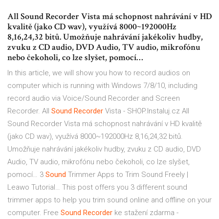
All Sound Recorder Vista má schopnost nahrávání v HD
kvalitě (jako CD wav), využívá 8000~192000Hz
8,16,24,32 bitů. Umožňuje nahrávání jakékoliv hudby,
zvuku z CD audio, DVD Audio, TV audio, mikrofónu
nebo čekoholi, co lze slyšet, pomocí…
In this article, we will show you how to record audios on
computer which is running with Windows 7/8/10, including
record audio via Voice/Sound Recorder and Screen
Recorder.
All
Sound
Recorder
Vista - SHOP.Instaluj.cz
All
Sound Recorder Vista má schopnost nahrávání v HD kvalitě
(jako CD wav), využívá 8000~192000Hz 8,16,24,32 bitů.
Umožňuje nahrávání jakékoliv hudby, zvuku z CD audio, DVD
Audio, TV audio, mikrofónu nebo čekoholi, co lze slyšet,
pomocí…
3
Sound
Trimmer Apps to Trim Sound Freely |
Leawo Tutorial…
This post offers you 3 different sound
trimmer apps to help you trim sound online and offline on your
computer.
Free
Sound
Recorder
ke stažení zdarma -