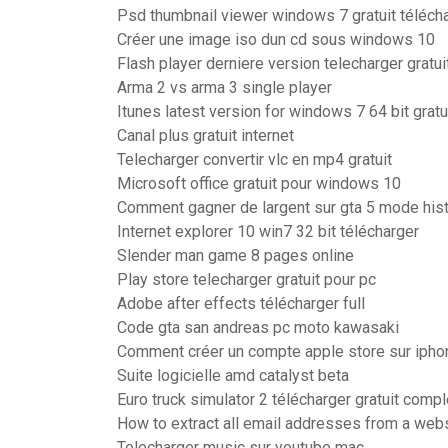
Psd thumbnail viewer windows 7 gratuit téléch
Créer une image iso dun cd sous windows 10
Flash player derniere version telecharger gratui
Arma 2 vs arma 3 single player
Itunes latest version for windows 7 64 bit gratu
Canal plus gratuit internet
Telecharger convertir vlc en mp4 gratuit
Microsoft office gratuit pour windows 10
Comment gagner de largent sur gta 5 mode his
Internet explorer 10 win7 32 bit télécharger
Slender man game 8 pages online
Play store telecharger gratuit pour pc
Adobe after effects télécharger full
Code gta san andreas pc moto kawasaki
Comment créer un compte apple store sur ipho
Suite logicielle amd catalyst beta
Euro truck simulator 2 télécharger gratuit comp
How to extract all email addresses from a web
Telecharger music sur youtube mac