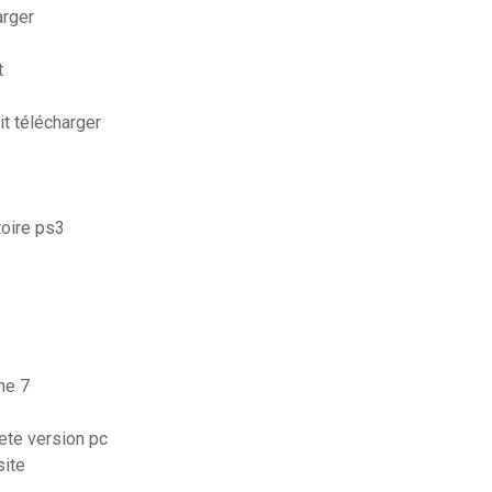
arger
t
it télécharger
toire ps3
ne 7
lete version pc
site