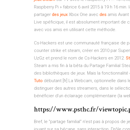
Raspberry Pi » fabrice 6 avril 2015 à 19 h 16 min
partager
des
jeux
Xbox One avec
des
amis Avant
Live spéficique, il est absolument important de 
avec vos amis en utilisant cette méthode.
Cs-Hackers est une communauté française de pa
counter strike et steam, créer en 2010 par Super
UzGz et prend le nom de Cs-Hackers en 2012.
S
Steam a mis fin à la bêta du Partage Familial St
des bibliothèques de jeux. Mais la fonctionnalit
Tuto
débutant [fr] La Webcam, optionnelle dans l
distinguer des autres streamers, dans le sélect
bénéficier d'un éclairage complémentaire (la we
https://www.psthc.fr/viewtopic
Bref, le "partage familial" n'est pas à propos d
jouant sur sa bécane, sans interaction. Drôle co