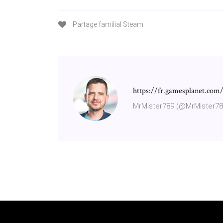
Partage familial Steam
https://fr.gamesplanet.com/
MrMister789 (@MrMister789