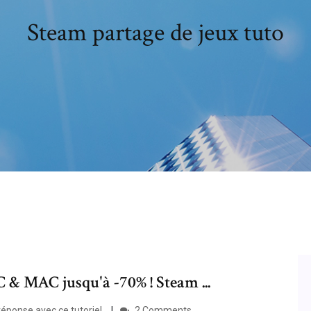
Steam partage de jeux tuto
 & MAC jusqu'à -70% ! Steam ...
éponse avec ce tutoriel.
2 Comments