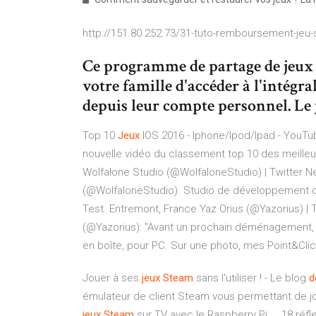
http://151.80.252.73/31-tuto-remboursement-jeu
Ce programme de partage de jeux 
votre famille d'accéder à l'intégra
depuis leur compte personnel. Le j
Top 10
Jeux
IOS 2016 - Iphone/Ipod/Ipad - YouTu
nouvelle vidéo du classement top 10 des meilleurs
Wolfalone Studio (@WolfaloneStudio) | Twitter
Ne
(@WolfaloneStudio). Studio de développement de 
Test. Entremont, France
Yaz Orius (@Yazorius) | 
(@Yazorius): "Avant un prochain déménagement, j
en boîte, pour PC. Sur une photo, mes Point&Clic
Jouer à ses
jeux
Steam
sans l'utiliser ! - Le blog
d
émulateur de client Steam vous permettant de jou
jeux
Steam
sur TV avec le Raspberry Pi ... 18 réf