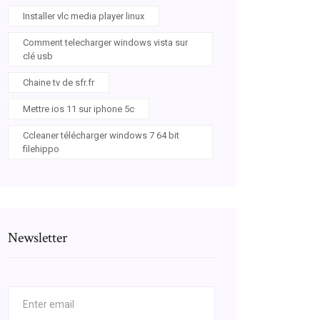
Installer vlc media player linux
Comment telecharger windows vista sur
clé usb
Chaine tv de sfr.fr
Mettre ios 11 sur iphone 5c
Ccleaner télécharger windows 7 64 bit
filehippo
Newsletter