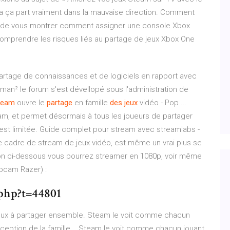
. la ça part vraiment dans la mauvaise direction. Comment
 de vous montrer comment assigner une console Xbox
comprendre les risques liés au partage de jeux Xbox One
rtage de connaissances et de logiciels en rapport avec
man² le forum s'est dévellopé sous l'administration de
team
ouvre le
partage
en famille
des
jeux
vidéo - Pop ...
eam, et permet désormais à tous les joueurs de partager
é est limitée. Guide complet pour stream avec streamlabs -
e cadre de stream de jeux vidéo, est même un vrai plus se
ion ci-dessous vous pourrez streamer en 1080p, voir même
bcam Razer) :
.php?t=44801
e jeux à partager ensemble. Steam le voit comme chacun
nception de la famille... Steam le voit comme chacun jouant