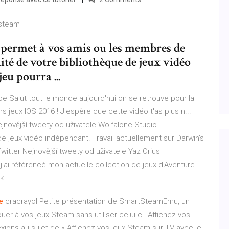
-steam
permet à vos amis ou les membres de
lité de votre bibliothèque de jeux vidéo
eu pourra ...
be
Salut tout le monde aujourd'hui on se retrouve pour la
 jeux IOS 2016 ! J'espère que cette vidéo t'as plus n...
jnovější tweety od uživatele Wolfalone Studio
jeux vidéo indépendant. Travail actuellement sur Darwin's
Twitter
Nejnovější tweety od uživatele Yaz Orius
'ai référencé mon actuelle collection de jeux d'Aventure
k.
e
cracrayol Petite présentation de SmartSteamEmu, un
er à vos jeux Steam sans utiliser celui-ci. Affichez vos
lexions au sujet de « Affichez vos jeux Steam sur TV avec le