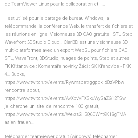
de TeamViewer Linux pour la collaboration et l ...
Il est utilisé pour le partage de bureau Windows, la
télécommande, la conférence Web, le transfert de fichiers et
les réunions en ligne.
Visionneuse 3D CAO gratuite | STL Step
Wavefront 3DStudio Cloud…
Clari3D est une visionneuse 3D
multi-plateformes avec un export WebGL pour fichiers CAO
STL, WaveFront, 3DStudio, nuages de points, Step et autres.
FK Křižanovice : Komentáře novinky Žáci : SK Křenovice - FKK
4…
Bucks,
https://www.twitch.tv/events/Rywmscetrggpqk_dBzVPbw
rencontre_scout,
https://www.twitch.tv/events/AvXpvVFXSkuWyGaZG12FSw
je_cherche_un_site_de_rencontre_100_gratuit,
https://www.twitch.tv/events/Wexrs2H5Q6CWYt9K18gTMA
asien_frauen…
télécharger teamviewer gratuit (windows) télécharger