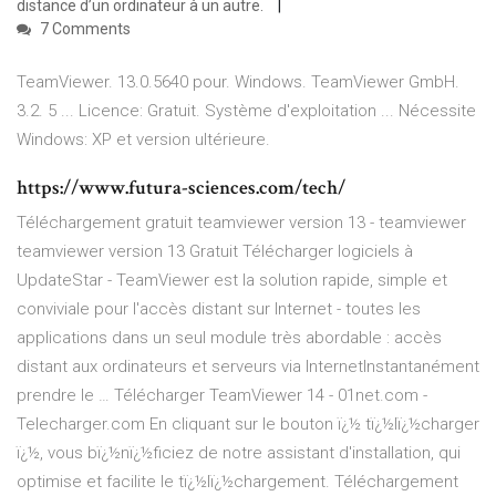
distance d’un ordinateur à un autre.
7 Comments
TeamViewer. 13.0.5640 pour. Windows. TeamViewer GmbH.
3.2. 5 ... Licence: Gratuit. Système d'exploitation ... Nécessite
Windows: XP et version ultérieure.
https://www.futura-sciences.com/tech/
Téléchargement gratuit teamviewer version 13 - teamviewer
teamviewer version 13 Gratuit Télécharger logiciels à
UpdateStar - TeamViewer est la solution rapide, simple et
conviviale pour l'accès distant sur Internet - toutes les
applications dans un seul module très abordable : accès
distant aux ordinateurs et serveurs via InternetInstantanément
prendre le … Télécharger TeamViewer 14 - 01net.com -
Telecharger.com En cliquant sur le bouton ï¿½ tï¿½lï¿½charger
ï¿½, vous bï¿½nï¿½ficiez de notre assistant d'installation, qui
optimise et facilite le tï¿½lï¿½chargement. Téléchargement