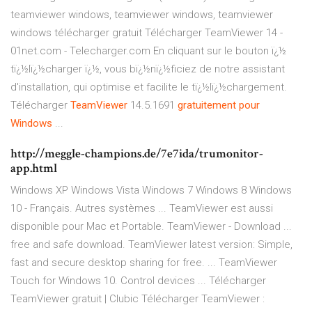
teamviewer windows, teamviewer windows, teamviewer
windows télécharger gratuit Télécharger TeamViewer 14 -
01net.com - Telecharger.com En cliquant sur le bouton ï¿½
tï¿½lï¿½charger ï¿½, vous bï¿½nï¿½ficiez de notre assistant
d'installation, qui optimise et facilite le tï¿½lï¿½chargement.
Télécharger
TeamViewer
14.5.1691
gratuitement
pour
Windows
...
http://meggle-champions.de/7e7ida/trumonitor-
app.html
Windows XP Windows Vista Windows 7 Windows 8 Windows
10 - Français. Autres systèmes ... TeamViewer est aussi
disponible pour Mac et Portable. TeamViewer - Download ...
free and safe download. TeamViewer latest version: Simple,
fast and secure desktop sharing for free. ... TeamViewer
Touch for Windows 10. Control devices ... Télécharger
TeamViewer gratuit | Clubic Télécharger TeamViewer :