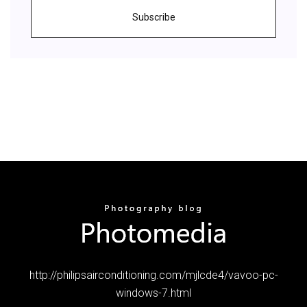
Subscribe
http://philipsairconditioning.com/mjlcde4/vavoo-pc-
windows-7.html