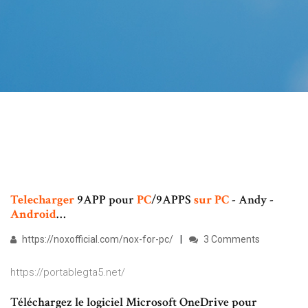
Telecharger
9APP pour
PC
/9APPS
sur
PC
- Andy -
Android
…
https://noxofficial.com/nox-for-pc/
3 Comments
https://portablegta5.net/
Téléchargez le logiciel Microsoft OneDrive pour