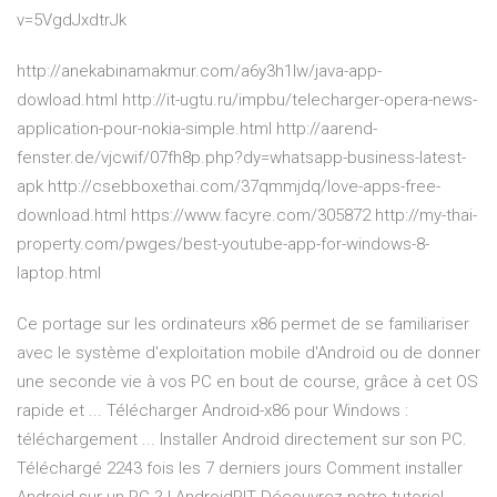
v=5VgdJxdtrJk
http://anekabinamakmur.com/a6y3h1lw/java-app-
dowload.html http://it-ugtu.ru/impbu/telecharger-opera-news-
application-pour-nokia-simple.html http://aarend-
fenster.de/vjcwif/07fh8p.php?dy=whatsapp-business-latest-
apk http://csebboxethai.com/37qmmjdq/love-apps-free-
download.html https://www.facyre.com/305872 http://my-thai-
property.com/pwges/best-youtube-app-for-windows-8-
laptop.html
Ce portage sur les ordinateurs x86 permet de se familiariser
avec le système d'exploitation mobile d'Android ou de donner
une seconde vie à vos PC en bout de course, grâce à cet OS
rapide et ... Télécharger Android-x86 pour Windows :
téléchargement ... Installer Android directement sur son PC.
Téléchargé 2243 fois les 7 derniers jours Comment installer