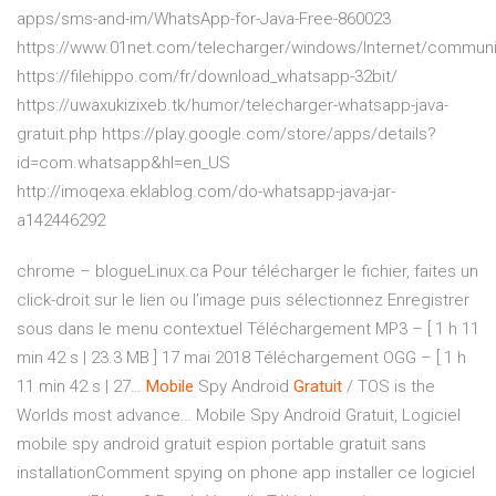
apps/sms-and-im/WhatsApp-for-Java-Free-860023
https://www.01net.com/telecharger/windows/Internet/communi
https://filehippo.com/fr/download_whatsapp-32bit/
https://uwaxukizixeb.tk/humor/telecharger-whatsapp-java-
gratuit.php https://play.google.com/store/apps/details?
id=com.whatsapp&hl=en_US
http://imoqexa.eklablog.com/do-whatsapp-java-jar-
a142446292
chrome – blogueLinux.ca
Pour télécharger le fichier, faites un
click-droit sur le lien ou l’image puis sélectionnez Enregistrer
sous dans le menu contextuel Téléchargement MP3 – [ 1 h 11
min 42 s | 23.3 MB ] 17 mai 2018 Téléchargement OGG – [ 1 h
11 min 42 s | 27…
Mobile
Spy Android
Gratuit
/ TOS is the
Worlds most advance…
Mobile Spy Android Gratuit, Logiciel
mobile spy android gratuit espion portable gratuit sans
installationComment spying on phone app installer ce logiciel