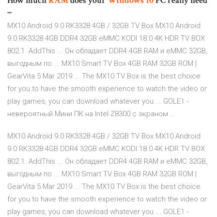
How much
RAM
does your
Windows
10
PC really need
...
MX10 Android 9.0 RK3328 4GB / 32GB TV Box MX10 Android
9.0 RK3328 4GB DDR4 32GB eMMC KODI 18.0 4K HDR TV BOX
802.1. AddThis ... Он обладает DDR4 4GB RAM и eMMC 32GB,
выгодным по ... MX10 Smart TV Box 4GB RAM 32GB ROM |
GearVita 5 Mar 2019 ... The MX10 TV Box is the best choice
for you to have the smooth experience to watch the video or
play games, you can download whatever you ... GOLE1 -
невероятный Мини ПК на Intel Z8300 с экраном ...
MX10 Android 9.0 RK3328 4GB / 32GB TV Box MX10 Android
9.0 RK3328 4GB DDR4 32GB eMMC KODI 18.0 4K HDR TV BOX
802.1. AddThis ... Он обладает DDR4 4GB RAM и eMMC 32GB,
выгодным по ... MX10 Smart TV Box 4GB RAM 32GB ROM |
GearVita 5 Mar 2019 ... The MX10 TV Box is the best choice
for you to have the smooth experience to watch the video or
play games, you can download whatever you ... GOLE1 -