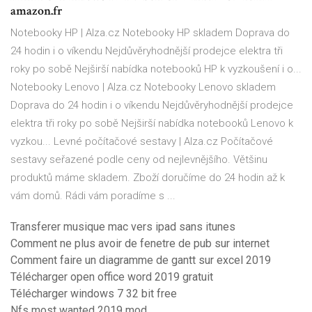
amazon.fr
Notebooky HP | Alza.cz
Notebooky HP skladem Doprava do
24 hodin i o víkendu Nejdůvěryhodnější prodejce elektra tři
roky po sobě Nejširší nabídka notebooků HP k vyzkoušení i o...
Notebooky Lenovo | Alza.cz
Notebooky Lenovo skladem
Doprava do 24 hodin i o víkendu Nejdůvěryhodnější prodejce
elektra tři roky po sobě Nejširší nabídka notebooků Lenovo k
vyzkou...
Levné počítačové sestavy | Alza.cz
Počítačové
sestavy seřazené podle ceny od nejlevnějšího. Většinu
produktů máme skladem. Zboží doručíme do 24 hodin až k
vám domů. Rádi vám poradíme s ...
Transferer musique mac vers ipad sans itunes
Comment ne plus avoir de fenetre de pub sur internet
Comment faire un diagramme de gantt sur excel 2019
Télécharger open office word 2019 gratuit
Télécharger windows 7 32 bit free
Nfs most wanted 2019 mod