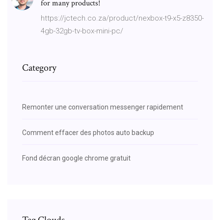
for many products!
https://jctech.co.za/product/nexbox-t9-x5-z8350-
4gb-32gb-tv-box-mini-pc/
Category
Remonter une conversation messenger rapidement
Comment effacer des photos auto backup
Fond décran google chrome gratuit
Tag Clouds