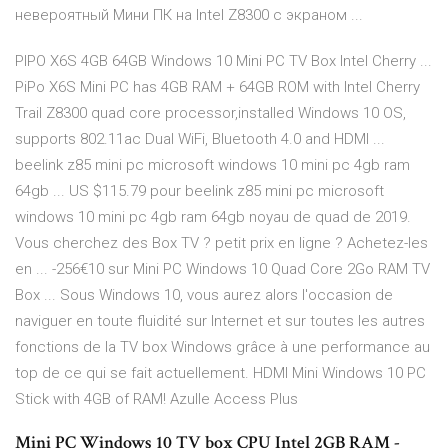
невероятный Мини ПК на Intel Z8300 с экраном ...
PIPO X6S 4GB 64GB Windows 10 Mini PC TV Box Intel Cherry ...
PiPo X6S Mini PC has 4GB RAM + 64GB ROM with Intel Cherry
Trail Z8300 quad core processor,installed Windows 10 OS,
supports 802.11ac Dual WiFi, Bluetooth 4.0 and HDMI ...
beelink z85 mini pc microsoft windows 10 mini pc 4gb ram
64gb ... US $115.79 pour beelink z85 mini pc microsoft
windows 10 mini pc 4gb ram 64gb noyau de quad de 2019.
Vous cherchez des Box TV ? petit prix en ligne ? Achetez-les
en ... -256€10 sur Mini PC Windows 10 Quad Core 2Go RAM TV
Box ... Sous Windows 10, vous aurez alors l'occasion de
naviguer en toute fluidité sur Internet et sur toutes les autres
fonctions de la TV box Windows grâce à une performance au
top de ce qui se fait actuellement. HDMI Mini Windows 10 PC
Stick with 4GB of RAM! Azulle Access Plus
Mini PC Windows 10 TV box CPU Intel 2GB RAM -