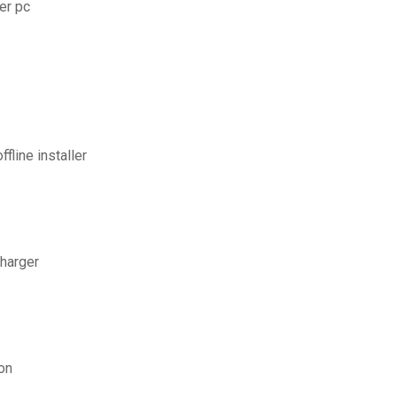
er pc
fline installer
charger
on