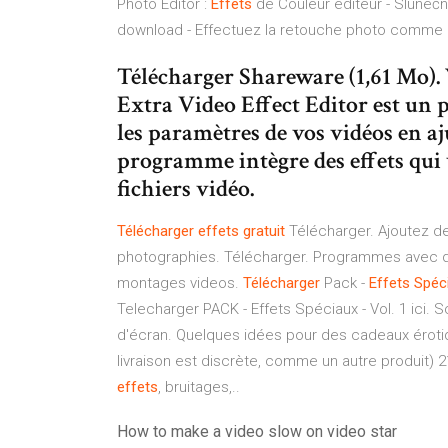
Photo Editor :
Effets
de Couleur editeur - Slunečn
download - Effectuez la retouche photo comme un
Télécharger Shareware (1,61 Mo)
Extra Video Effect Editor est un
les paramètres de vos vidéos en aju
programme intègre des effets qui
fichiers vidéo.
Télécharger
effets
gratuit
Télécharger. Ajoutez de
photographies. Télécharger. Programmes avec des
montages videos.
Télécharger
Pack -
Effets
Spéc
Telecharger PACK - Effets Spéciaux - Vol. 1 ici. 
d'écran. Quelques idées pour des cadeaux érotiqu
livraison est discrète, comme un autre produit)
effets
, bruitages,..
How to make a video slow on video star