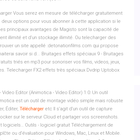
écharger Vous serez en mesure de télécharger gratuitement
 a deux options pour vous abonner à cette application si le
 Les principaux avantages de Magisto sont la capacité de
ent illimité et d'un stockage illimité. Ou telecharger des
i trouver un site appellé :detonationfilms.com qui propose
terai savoir si d... Bruitages effets spéciaux 9 - Bruitages
atuits triés en mp3 pour sonoriser vos films, videos, jeux,
ues. Telecharger FX2 effets très spéciaux Dvdrip Uptobox
 Video Editor (Animotica - Video Editor) 1.0: Un outil
Animotica est un outil de montage vidéo simple mais robuste
r, Éditer,
Télécharger
etc
Il s'agit d'un outil de capture
stocker sur le serveur Cloud et partager vos screenshots.
t logiciels…
Outils - logiciel gratuit Téléchargement de
mplčte ou d'évaluation pour Windows, Mac, Linux et Mobile.