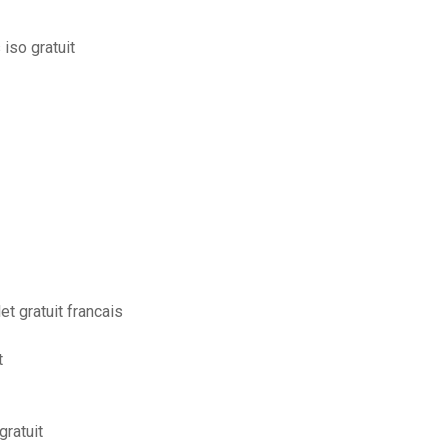
iso gratuit
t gratuit francais
t
ratuit