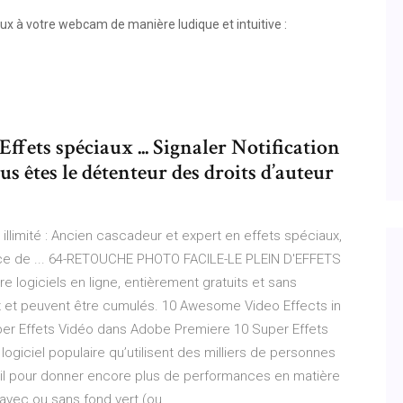
x à votre webcam de manière ludique et intuitive :
ffets spéciaux ... Signaler Notification
ous êtes le détenteur des droits d’auteur
illimité : Ancien cascadeur et expert en effets spéciaux,
lice de ... 64-RETOUCHE PHOTO FACILE-LE PLEIN D'EFFETS
e logiciels en ligne, entièrement gratuits et sans
x et peuvent être cumulés. 10 Awesome Video Effects in
er Effets Vidéo dans Adobe Premiere 10 Super Effets
giciel populaire qu’utilisent des milliers de personnes
il pour donner encore plus de performances en matière
avec ou sans fond vert (ou ...