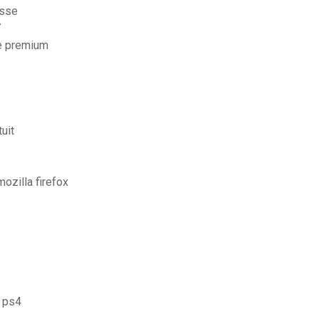
asse
7
le premium
uit
ozilla firefox
r ps4