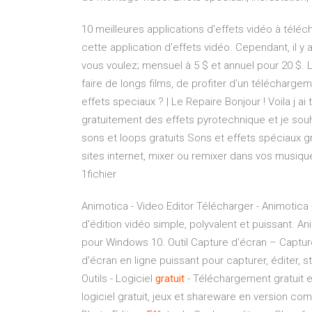
10 meilleures applications d'effets vidéo à tél
cette application d'effets vidéo. Cependant, il y
vous voulez; mensuel à 5 $ et annuel pour 20 $.
faire de longs films, de profiter d'un téléchargem
effets speciaux ? | Le Repaire Bonjour ! Voila j a
gratuitement des effets pyrotechnique et je souhai
sons et loops gratuits Sons et effets spéciaux gr
sites internet, mixer ou remixer dans vos musiq
1fichier
Animotica - Video Editor Télécharger - Animotica -
d'édition vidéo simple, polyvalent et puissant. 
pour Windows 10.
Outil Capture d'écran – Capture
d'écran en ligne puissant pour capturer, éditer, 
Outils - Logiciel
gratuit
- Téléchargement gratuit e
logiciel gratuit, jeux et shareware en version co