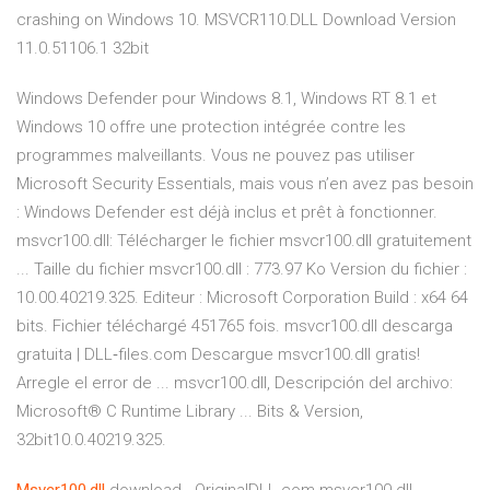
crashing on Windows 10. MSVCR110.DLL Download Version
11.0.51106.1 32bit
Windows Defender pour Windows 8.1, Windows RT 8.1 et
Windows 10 offre une protection intégrée contre les
programmes malveillants. Vous ne pouvez pas utiliser
Microsoft Security Essentials, mais vous n’en avez pas besoin
: Windows Defender est déjà inclus et prêt à fonctionner.
msvcr100.dll: Télécharger le fichier msvcr100.dll gratuitement
... Taille du fichier msvcr100.dll : 773.97 Ko Version du fichier :
10.00.40219.325. Editeur : Microsoft Corporation Build : x64 64
bits. Fichier téléchargé 451765 fois. msvcr100.dll descarga
gratuita | DLL‑files.com Descargue msvcr100.dll gratis!
Arregle el error de ... msvcr100.dll, Descripción del archivo:
Microsoft® C Runtime Library ... Bits & Version,
32bit10.0.40219.325.