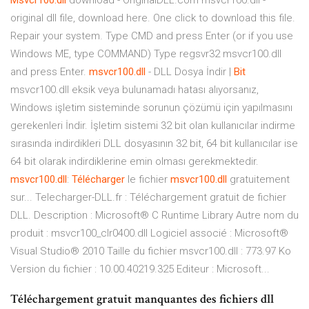
Msvcr100.dll
download - OriginalDLL.com msvcr100.dll -
original dll file, download here. One click to download this file.
Repair your system. Type CMD and press Enter (or if you use
Windows ME, type COMMAND) Type regsvr32 msvcr100.dll
and press Enter.
msvcr100.dll
- DLL Dosya İndir |
Bit
msvcr100.dll eksik veya bulunamadı hatası alıyorsanız,
Windows işletim sisteminde sorunun çözümü için yapılmasını
gerekenleri İndir. İşletim sistemi 32 bit olan kullanıcılar indirme
sırasında indirdikleri DLL dosyasının 32 bit, 64 bit kullanıcılar ise
64 bit olarak indirdiklerine emin olması gerekmektedir.
msvcr100.dll
:
Télécharger
le fichier
msvcr100.dll
gratuitement
sur... Telecharger-DLL.fr : Téléchargement gratuit de fichier
DLL. Description : Microsoft® C Runtime Library Autre nom du
produit : msvcr100_clr0400.dll Logiciel associé : Microsoft®
Visual Studio® 2010 Taille du fichier msvcr100.dll : 773.97 Ko
Version du fichier : 10.00.40219.325 Editeur : Microsoft...
Téléchargement gratuit manquantes des fichiers dll