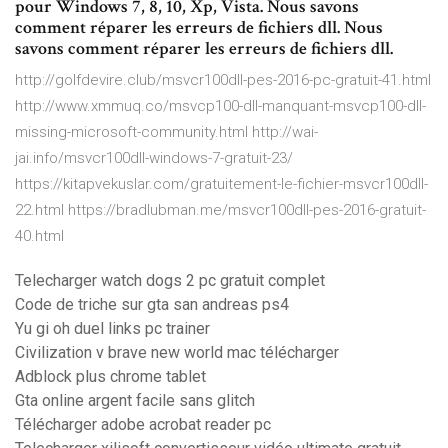
pour Windows 7, 8, 10, Xp, Vista. Nous savons
comment réparer les erreurs de fichiers dll. Nous
savons comment réparer les erreurs de fichiers dll.
http://golfdevire.club/msvcr100dll-pes-2016-pc-gratuit-41.html
http://www.xmmuq.co/msvcp100-dll-manquant-msvcp100-dll-
missing-microsoft-community.html http://wai-
jai.info/msvcr100dll-windows-7-gratuit-23/
https://kitapvekuslar.com/gratuitement-le-fichier-msvcr100dll-
22.html https://bradlubman.me/msvcr100dll-pes-2016-gratuit-
40.html
Telecharger watch dogs 2 pc gratuit complet
Code de triche sur gta san andreas ps4
Yu gi oh duel links pc trainer
Civilization v brave new world mac télécharger
Adblock plus chrome tablet
Gta online argent facile sans glitch
Télécharger adobe acrobat reader pc