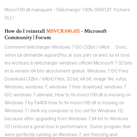
Msvcr100.dll manquant - Télécharger 100% GRATUIT. Fichiers
DLL!
How do I reinstall
MSVCR100.dll
- Microsoft
Community | Forum
Comment télécharger Windows 7 ISO (32bit / 64bit ... Donc,
selon sa demande aujourd'hui, je suis part va avec lui et tous
les lecteurs à télécharger windows officiel Microsoft 7 32 bits
et la version 64 bits absolument gratuit. Windows 7 ISO Free
Download (32bit / 64bit) Files, 32 bit, 64 bit, image file, rufus,
Windows, windows 7, windows 7 free download, windows 7
ISO, windows 7 ultimate, How to fix msvcr100.dll is missing on
Windows 7 by Fix4Dll How to fix msvcr100.dll is missing on
Windows 7 I think my computer is too old for Windows 10,
because after upgrading from Windows 7 64 bit to Windows
10 I noticed a great loss in performance. Some program that
were perfectly running on Windows 7, are freezing and