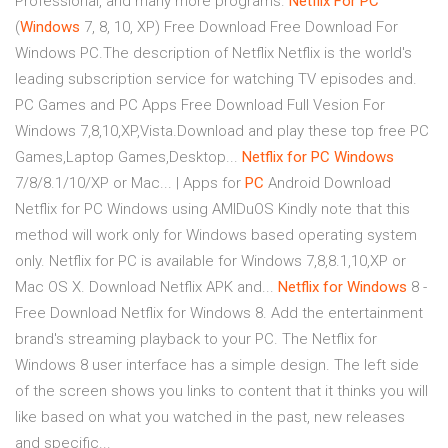
Professional, and many more programs.
Netflix
For
PC
(
Windows
7, 8, 10, XP) Free Download Free Download For
Windows PC.The description of Netflix Netflix is the world's
leading subscription service for watching TV episodes and.
PC Games and PC Apps Free Download Full Vesion For
Windows 7,8,10,XP,Vista.Download and play these top free PC
Games,Laptop Games,Desktop...
Netflix
for
PC
Windows
7/8/8.1/10/XP or Mac... | Apps for
PC
Android Download
Netflix for PC Windows using AMIDuOS Kindly note that this
method will work only for Windows based operating system
only. Netflix for PC is available for Windows 7,8,8.1,10,XP or
Mac OS X. Download Netflix APK and...
Netflix
for
Windows
8 -
Free Download Netflix for Windows 8. Add the entertainment
brand's streaming playback to your PC. The Netflix for
Windows 8 user interface has a simple design. The left side
of the screen shows you links to content that it thinks you will
like based on what you watched in the past, new releases
and specific...