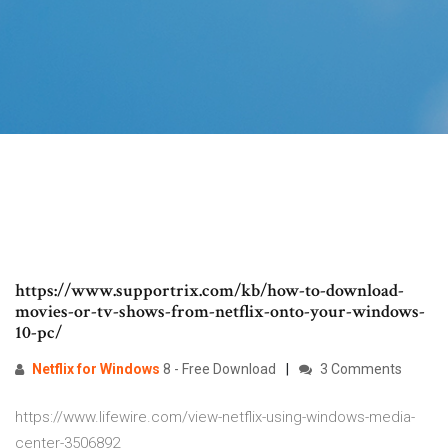
https://www.supportrix.com/kb/how-to-download-
movies-or-tv-shows-from-netflix-onto-your-windows-
10-pc/
Netflix
for
Windows
8 - Free Download
3 Comments
https://www.lifewire.com/view-netflix-using-windows-media-
center-3506892