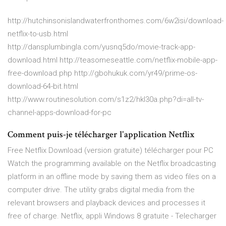
http://hutchinsonislandwaterfronthomes.com/6w2isi/download-
netflix-to-usb.html
http://dansplumbingla.com/yusnq5do/movie-track-app-
download.html http://teasomeseattle.com/netflix-mobile-app-
free-download.php http://gbohukuk.com/yr49/prime-os-
download-64-bit.html
http://www.routinesolution.com/s1z2/hkl30a.php?di=all-tv-
channel-apps-download-for-pc
Comment puis-je télécharger l'application Netflix
Free Netflix Download (version gratuite) télécharger pour PC
Watch the programming available on the Netflix broadcasting
platform in an offline mode by saving them as video files on a
computer drive. The utility grabs digital media from the
relevant browsers and playback devices and processes it
free of charge. Netflix, appli Windows 8 gratuite - Telecharger