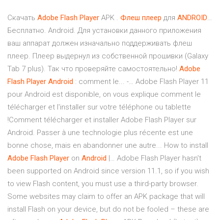
Скачать
Adobe
Flash
Player
APK .
Флеш
плеер
для
ANDROID
…
Бесплатно. Android. Для установки данного приложения
ваш аппарат должен изначально поддерживать флеш
плеер. Плеер выдернул из собственной прошивки (Galaxy
Tab 7 plus). Так что проверяйте самостоятельно!
Adobe
Flash
Player
Android
: comment le... -… Adobe Flash Player 11
pour Android est disponible, on vous explique comment le
télécharger et l'installer sur votre téléphone ou tablette
!Comment télécharger et installer Adobe Flash Player sur
Android. Passer à une technologie plus récente est une
bonne chose, mais en abandonner une autre... How to install
Adobe
Flash
Player
on
Android
|… Adobe Flash Player hasn't
been supported on Android since version 11.1, so if you wish
to view Flash content, you must use a third-party browser.
Some websites may claim to offer an APK package that will
install Flash on your device, but do not be fooled – these are