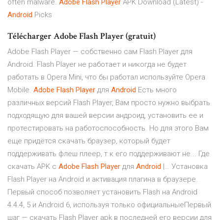
often malware.
Adobe
Flash
Player
APK Download (Latest) -
Android
Picks
Télécharger Adobe Flash Player (gratuit)
Adobe Flash Player — собственно сам Flash Player для
Android. Flash Player не работает и никогда не будет
работать в Opera Mini, что бы работал используйте Opera
Mobile.
Adobe
Flash
Player
для
Android
Есть много
различных версий Flash Player, Вам просто нужно выбрать
подходящую для вашей версии андроид, установить ее и
протестировать на работоспособность. Но для этого Вам
еще придётся скачать браузер, который будет
поддерживать флеш плеер, т.к его поддерживают не... Где
скачать APK с
Adobe
Flash
Player
для
Android
|… Установка
Flash Player на Android и активация плагина в браузере.
Первый способ позволяет установить Flash на Android
4.4.4, 5 и Android 6, используя только официальныеПервый
шаг — скачать Flash Player apk в последней его версии для