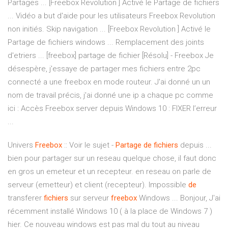
Partages ... [Freebox Revolution ] Activé le Partage de fichiers
... Vidéo a but d'aide pour les utilisateurs Freebox Revolution
non initiés. Skip navigation ... [Freebox Revolution ] Activé le
Partage de fichiers windows ... Remplacement des joints
d'etriers ... [freebox] partage de fichier [Résolu] - Freebox Je
désespère, j'essaye de partager mes fichiers entre 2pc
connecté a une freebox en mode routeur. J'ai donné un un
nom de travail précis, j'ai donné une ip a chaque pc comme
ici : Accès Freebox server depuis Windows 10 : FIXER l’erreur
...
Univers
Freebox
:: Voir le sujet -
Partage
de
fichiers
depuis ...
bien pour partager sur un reseau quelque chose, il faut donc
en gros un emeteur et un recepteur. en reseau on parle de
serveur (emetteur) et client (recepteur). Impossible
de
transferer
fichiers
sur serveur
freebox
Windows ... Bonjour, J'ai
récemment installé Windows 10 ( à la place de Windows 7 )
hier. Ce nouveau windows est pas mal du tout au niveau