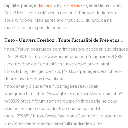
rapidité. partager
fichiers
2 PC +
Freebox
- generation-nt.com
Salut ! Bon, je suis allé voir la rubrique : Partage de fichiers
sous Windows. Mais après avoir tout suivi du tuto, ca na
marche toujours pas du coup je
Tuto - Univers Freebox : Toute l'actualité de Free et sa ...
https://forum.pcastuces.com/impossible_acceder_aux_disques
f13s13080.htm https://www.numerama.com/magazine/26385-
avec-freebox-os-free-justifie-sa-taxe-copie-privee.html
http://tv.blogintelligence.fr/2014/03/27/partager-des-fichiers-
depuis-une-freebox-revolution/
http://emery.claude.free.fr/partage-reseau-local-
workgroup.html https://www.ghisler.ch/board/viewtopic.php?
t=50899 https://forum.tomshardware.fr/threads/je-ne-peux-
plus-coller-sur-le-disque-dur-free-que-se-passe-t-il-
merci.879651/ https://www.fnac.com/Comment-lire-aisement-
sur-votre-Freebox-les-fichiers-multimedia-de-votre-