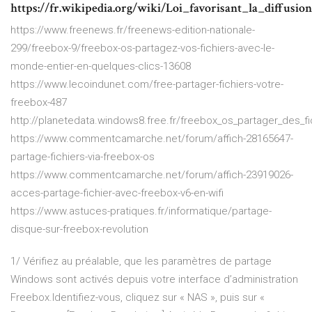
https://fr.wikipedia.org/wiki/Loi_favorisant_la_diffus
https://www.freenews.fr/freenews-edition-nationale-
299/freebox-9/freebox-os-partagez-vos-fichiers-avec-le-
monde-entier-en-quelques-clics-13608
https://www.lecoindunet.com/free-partager-fichiers-votre-
freebox-487
http://planetedata.windows8.free.fr/freebox_os_partager_des_f
https://www.commentcamarche.net/forum/affich-28165647-
partage-fichiers-via-freebox-os
https://www.commentcamarche.net/forum/affich-23919026-
acces-partage-fichier-avec-freebox-v6-en-wifi
https://www.astuces-pratiques.fr/informatique/partage-
disque-sur-freebox-revolution
1/ Vérifiez au préalable, que les paramètres de partage
Windows sont activés depuis votre interface d’administration
Freebox.Identifiez-vous, cliquez sur « NAS », puis sur «