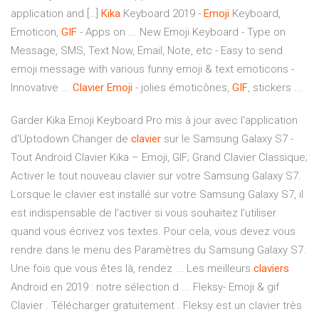
application and […]
Kika
Keyboard 2019 -
Emoji
Keyboard,
Emoticon,
GIF
- Apps on ... New Emoji Keyboard - Type on
Message, SMS, Text Now, Email, Note, etc - Easy to send
emoji message with various funny emoji & text emoticons -
Innovative ... ️
Clavier
Emoji
- jolies émoticônes,
GIF
, stickers ...
Garder Kika Emoji Keyboard Pro mis à jour avec l'application
d'Uptodown Changer de
clavier
sur le Samsung Galaxy S7 -
Tout Android Clavier Kika – Emoji, GIF; Grand Clavier Classique;
Activer le tout nouveau clavier sur votre Samsung Galaxy S7.
Lorsque le clavier est installé sur votre Samsung Galaxy S7, il
est indispensable de l’activer si vous souhaitez l’utiliser
quand vous écrivez vos textes. Pour cela, vous devez vous
rendre dans le menu des Paramètres du Samsung Galaxy S7.
Une fois que vous êtes là, rendez ... Les meilleurs
claviers
Android en 2019 : notre sélection d ... Fleksy- Emoji & gif
Clavier . Télécharger gratuitement . Fleksy est un clavier très