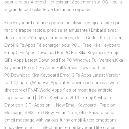
populaire sur Android -- et existant également sur iOS -- qui a
la grande particularité de beaucoup reposer ...
Kika Keyboard est une application clavier emoji gratuite qui
rend la frappe rapide, précise et amusante ! Emballé avec
des milliers d'émojis, d'émoticônes, de ... Gratuit Kika clavier
Emoji GIFs Apps Télécharger pour PC ... Free Kika Keyboard
Emoji GIFs Apps Download For PC Full Kika Keyboard Emoji
GIFs Apps Latest Download For PC Windows Full Version.Kika
Keyboard Emoji GIFs Apps Full Version Download for
PC.Download Kika Keyboard Emoji GIFs Apps Latest Version
for PC,Laptop,Windows.Appslatestdownload.com is a web
directory of FNAF World Apps files of most free android
application and […] Kika Keyboard 2019 - Emoji Keyboard,
Emoticon, GIF - Apps on ... New Emoji Keyboard - Type on
Message, SMS, Text Now, Email, Note, etc - Easy to send
emoji message with various funny emoji & text emoticons -
Innovative emoji ... télécharger emoji keyboard lite gratuit